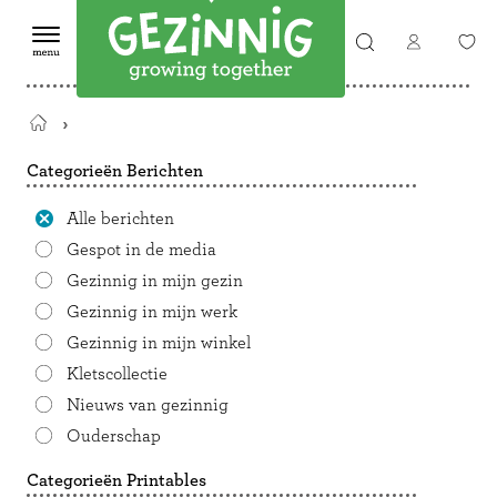
Terug
naar
Categorieën Berichten
de
startpagina
Alle berichten
Gespot in de media
Gezinnig in mijn gezin
Gezinnig in mijn werk
Gezinnig in mijn winkel
Kletscollectie
Nieuws van gezinnig
Ouderschap
Categorieën Printables