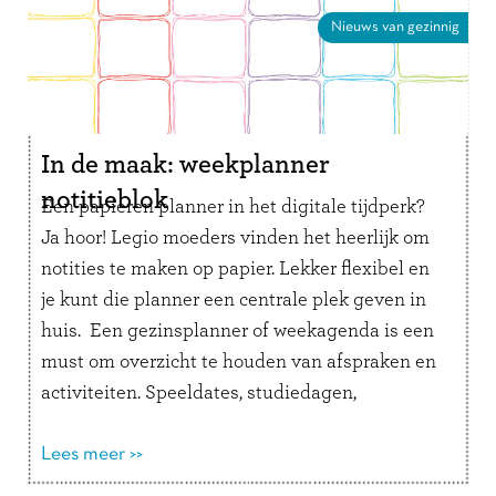
Nieuws van gezinnig
In de maak: weekplanner
notitieblok
Een papieren planner in het digitale tijdperk?
Ja hoor! Legio moeders vinden het heerlijk om
notities te maken op papier. Lekker flexibel en
je kunt die planner een centrale plek geven in
huis. Een gezinsplanner of weekagenda is een
must om overzicht te houden van afspraken en
activiteiten. Speeldates, studiedagen,
kinderfeestjes, bijeenkomsten op school,
zwemles, …
Lees meer >>
Lees verder