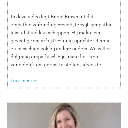
In deze video legt Brené Brown uit dat
empathie verbinding creëert, terwijl sympathie
juist afstand kan scheppen. Hij raakte een
gevoelige snaar bij Gezinnig-oprichter Rianne –
en misschien ook bij andere ouders. We willen
dolgraag empathisch zijn, maar het is zo
verleidelijk om gerust te stellen, advies te
geven of een oplossing aan te dragen. …
Lees
verder
Lees meer >>