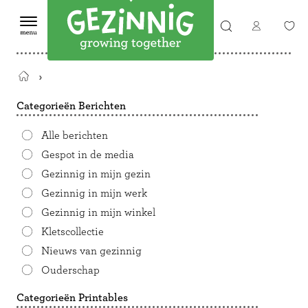
Terug
naar
Categorieën Berichten
de
startpagina
Alle berichten
Gespot in de media
Gezinnig in mijn gezin
Gezinnig in mijn werk
Gezinnig in mijn winkel
Kletscollectie
Nieuws van gezinnig
Ouderschap
Categorieën Printables