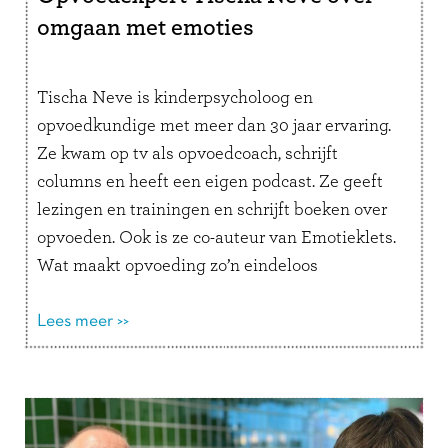
omgaan met emoties
Tischa Neve is kinderpsycholoog en
opvoedkundige met meer dan 30 jaar ervaring.
Ze kwam op tv als opvoedcoach, schrijft
columns en heeft een eigen podcast. Ze geeft
lezingen en trainingen en schrijft boeken over
opvoeden. Ook is ze co-auteur van Emotieklets.
Wat maakt opvoeding zo’n eindeloos
interessant onderwerp voor jou? “Er zijn
verschillende opvoedstijlen en …
Lees meer >>
Lees verder