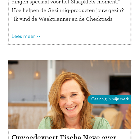
dingen speciaal voor het Slaapklets-moment.”
Hoe helpen de Gezinnig-producten jouw gezin?
“Ik vind de Weekplanner en de Checkpads
superfijne producten die de chaos in ons …
Lees
verder
Lees meer >>
Gezinnig in mijn werk
Opvoedexpert Tischa Neve over