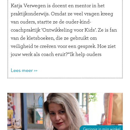
Katja Verwegen is docent en mentor in het
praktijkonderwijs. Omdat ze veel vragen kreeg
van ouders, startte ze de ouder-kind-
coachpraktijk ‘Ontwikkeling voor Kids’. Ze is fan
van de kletsboeken, die ze gebruikt om
veiligheid te creëren voor een gesprek. Hoe ziet
jouw werk als coach eruit?“Ik help ouders
inzicht te geven in het gedrag van …
Lees
verder
Lees meer >>
Gezinnig in mijn winkel