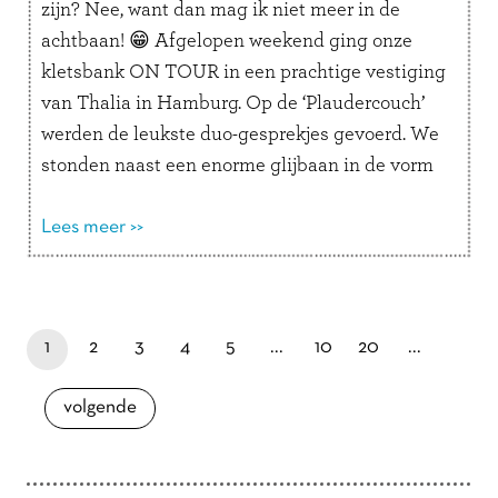
zijn? Nee, want dan mag ik niet meer in de
achtbaan! 😁 Afgelopen weekend ging onze
kletsbank ON TOUR in een prachtige vestiging
van Thalia in Hamburg. Op de ‘Plaudercouch’
werden de leukste duo-gesprekjes gevoerd. We
stonden naast een enorme glijbaan in de vorm
van een …
Lees verder
Lees meer >>
Doorbladeren
paginapage 1 of 23
je bent nu op pagina
laatste pagina
pagina
pagina
pagina
pagina
pagina
pagina
1
2
3
4
5
...
10
20
...
pagina
volgende