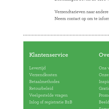
Verzendtarieven naar andere l
Neem contact op om te infor
Klantenservice
Ove
Levertijd
Ons 
Verzendkosten
Onze 
Betaalmethodes
Inspi
Retourbeleid
Grati
Veelgestelde vragen
Promo
Inlog of registratie B2B
Beel