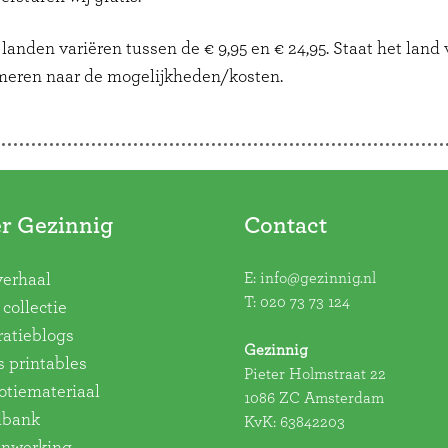
anden variëren tussen de € 9,95 en € 24,95. Staat het land v
meren naar de mogelijkheden/kosten.
r Gezinnig
Contact
E:
info@gezinnig.nl
verhaal
T:
020 73 73 124
collectie
ratieblogs
Gezinnig
s printables
Pieter Holmstraat 22
tiemateriaal
1086 ZC Amsterdam
dbank
KvK: 63842203