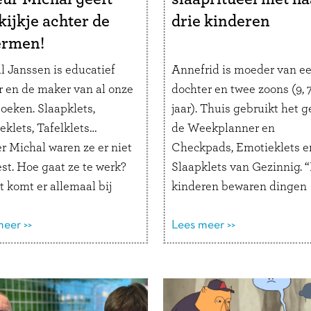
kijkje achter de
drie kinderen
ermen!
l Janssen is educatief
Annefrid is moeder van e
r en de maker van al onze
dochter en twee zoons (9, 7
oeken. Slaapklets,
jaar). Thuis gebruikt het g
eklets, Tafelklets…
de Weekplanner en
r Michal waren ze er niet
Checkpads, Emotieklets e
st. Hoe gaat ze te werk?
Slaapklets van Gezinnig. 
 komt er allemaal bij
kinderen bewaren dingen
n? Lees mee en ontdek
speciaal voor het Slaapkle
letsboeken tot stand
eer >>
moment.” Hoe helpen de
Lees meer >>
. Hoe ben je educatief
Gezinnig-producten jouw
r geworden? “Als kind
gezin? “Ik vind de
ik altijd juffrouw …
Lees
Weekplanner en de Chec
r
superfijne producten die 