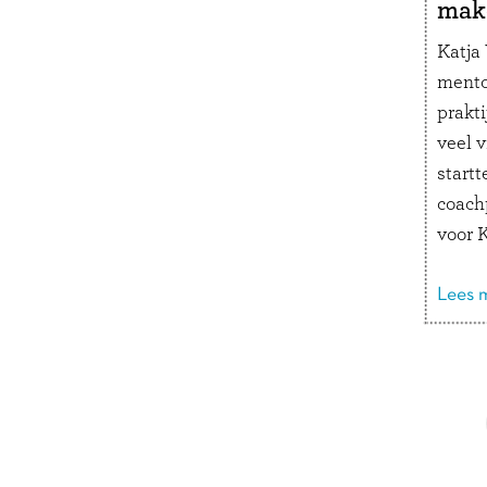
mak
Katja
mento
prakt
veel 
startt
coach
voor K
kletsb
om vei
Lees m
een g
werk a
Doorbladeren
ouders
gedra