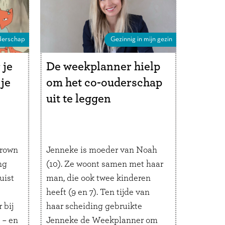
r
verschillende opvoedstijlen en
…
Lees verder
erschap
Gezinnig in mijn gezin
 je
De weekplanner hielp
 je
om het co-ouderschap
uit te leggen
Brown
Jenneke is moeder van Noah
ng
(10). Ze woont samen met haar
uist
man, die ook twee kinderen
heeft (9 en 7). Ten tijde van
 bij
haar scheiding gebruikte
 – en
Jenneke de Weekplanner om