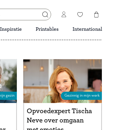
Inspiratie
Printables
International
ijn gezin
Gezinnig in mijn werk
Opvoedexpert Tischa
Neve over omgaan
ar
met emoties