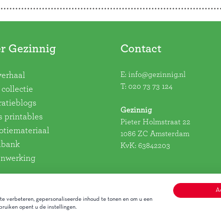
r Gezinnig
Contact
E:
info@gezinnig.nl
verhaal
T:
020 73 73 124
collectie
ratieblogs
Gezinnig
s printables
Pieter Holmstraat 22
tiemateriaal
1086 ZC Amsterdam
dbank
KvK: 63842203
nwerking
A
e verbeteren, gepersonaliseerde inhoud te tonen en om u een
ruiken opent u de instellingen.
Alge