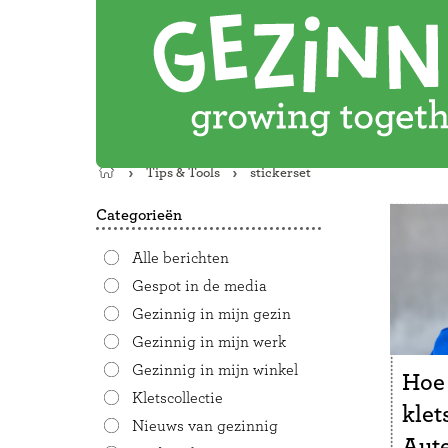
Tips & Tools
stickerset
Terug
naar
Categorieën
de
startpagina
Alle berichten
Gespot in de media
Gezinnig in mijn gezin
Gezinnig in mijn werk
Gezinnig in mijn winkel
Hoe
Kletscollectie
kle
Nieuws van gezinnig
Aute