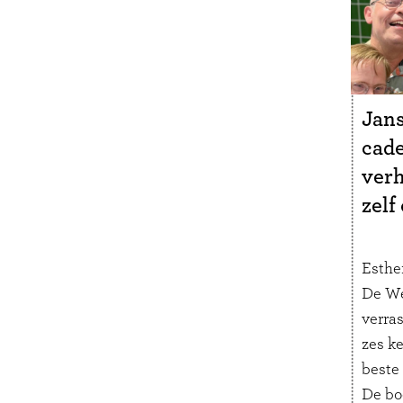
Jans
cade
verh
zelf
Esther
De We
verra
zes ke
beste
De bo