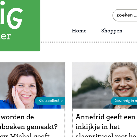
zoeken
naar:
Home
Shoppen
Kletscollectie
Gezinnig in m
 worden de
Annefrid geeft een
tsboeken gemaakt?
inkijkje in het
ur Michal geeft
slaapritueel met ha