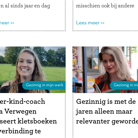
n al sinds jaar en dag
misschien ook bij andere
ste plek in het
ouders. We willen dolgraa
timent. Wat is De Wereld
eer >>
empathisch zijn, maar het 
Lees meer >>
ansje precies? “We zijn
verleidelijk om gerust te
agbesteding in de vorm
stellen, advies te geven of
en …
Lees verder
oplossing aan te dragen. …
Lees verder
Gezinnig in mijn werk
Gezinnig in mi
er-kind-coach
Gezinnig is met de
ja Verwegen
jaren alleen maar
seert kletsboeken
relevanter geword
erbinding te