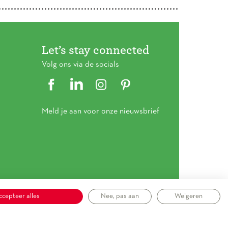
Let’s stay connected
Volg ons via de socials
Meld je aan voor onze nieuwsbrief
ccepteer alles
Nee, pas aan
Weigeren
mene voorwaarden
|
Privacy statement
|
Cookieverklaring