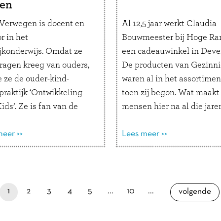
en
 Verwegen is docent en
Al 12,5 jaar werkt Claudia
r in het
Bouwmeester bij Hoge Ra
ijkonderwijs. Omdat ze
een cadeauwinkel in Deven
vragen kreeg van ouders,
De producten van Gezinn
e ze de ouder-kind-
waren al in het assortimen
praktijk ‘Ontwikkeling
toen zij begon. Wat maakt
ids’. Ze is fan van de
mensen hier na al die jare
oeken, die ze gebruikt
steeds voor naar de winke
ligheid te creëren voor
eer >>
komen? Wat is Hoge Ram
Lees meer >>
esprek. Hoe ziet jouw
voor winkel? “Het is één 
ls coach eruit?“Ik help
de oudste winkels van …
L
 inzicht te geven in het
verder
g van …
Lees verder
je bent nu op pagina
pagina
pagina
pagina
pagina
paginapage 1 of 16
laatste pagina
pagina
1
2
3
4
5
...
10
...
pagina
volgende