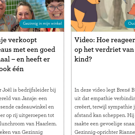
chaos in ons …
Lees verde
Gezinnig in mijn winkel
Oud
je verkoopt
Video: Hoe reageer
aus met een goed
op het verdriet van
aal – en heeft er
kind?
 ook één
 Joël is bedrijfsleider bij
In deze video legt Brené 
reld van Jansje: een
uit dat empathie verbindi
ssende cadeauwinkel en
creëert, terwijl sympathie j
er op rij uitgeroepen tot
afstand kan scheppen. Hij
 lunchroom van Haarlem.
raakte een gevoelige snaar
eken van Gezinnig
Gezinnig-oprichter Rianne