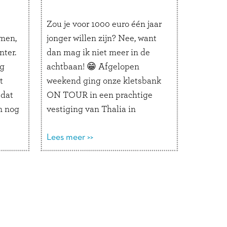
Zou je voor 1000 euro één jaar
men,
jonger willen zijn? Nee, want
ter.
dan mag ik niet meer in de
ig
achtbaan! 😁 Afgelopen
t
weekend ging onze kletsbank
 dat
ON TOUR in een prachtige
n nog
vestiging van Thalia in
l
Hamburg. Op de
en
‘Plaudercouch’ werden de
Lees meer >>
van
leukste duo-gesprekjes
ees
gevoerd. We stonden naast een
enorme glijbaan in de vorm
van een …
Lees verder