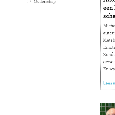
Ouderschap
een 
sch
Micha
auteu
kletsb
Emoti
Zonde
gewee
En wat
kijke
hoe k
Lees m
komen
auteu
wilde 
verde