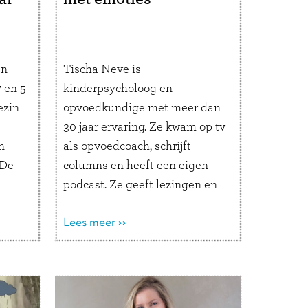
en
Tischa Neve is
 en 5
kinderpsycholoog en
ezin
opvoedkundige met meer dan
30 jaar ervaring. Ze kwam op tv
n
als opvoedcoach, schrijft
“De
columns en heeft een eigen
podcast. Ze geeft lezingen en
ts-
trainingen en schrijft boeken
over opvoeden. Ook is ze co-
Lees meer >>
auteur van Emotieklets. Wat
maakt opvoeding zo’n
kpads
eindeloos interessant
de
onderwerp voor jou? “Er zijn