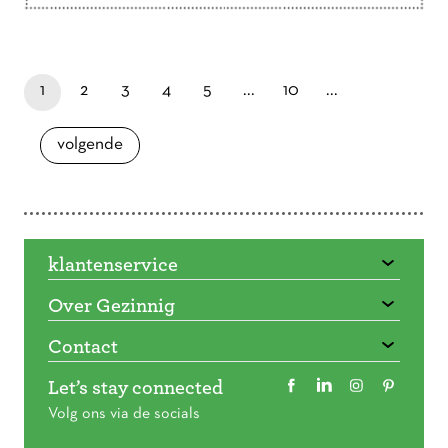
Doorbladeren
paginapage 1 of 16
je bent nu op pagina
laatste pagina
pagina
pagina
pagina
pagina
pagina
1
2
3
4
5
...
10
...
pagina
volgende
klantenservice
Over Gezinnig
Contact
Let’s stay connected
Volg ons via de socials