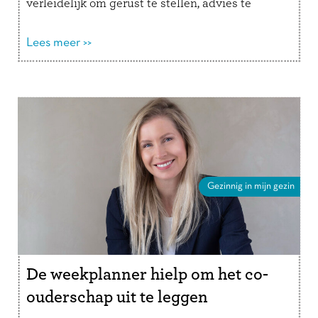
verleidelijk om gerust te stellen, advies te
geven of een oplossing aan te dragen. …
Lees
verder
Lees meer >>
Gezinnig in mijn gezin
De weekplanner hielp om het co-
ouderschap uit te leggen