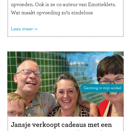
opvoeden. Ook is ze co-auteur van Emotieklets.
Wat maakt opvoeding zo’n eindeloos
interessant onderwerp voor jou? “Er zijn
verschillende opvoedstijlen en …
Lees meer >>
Lees verder
Gezinnig in mijn winkel
Jansje verkoopt cadeaus met een