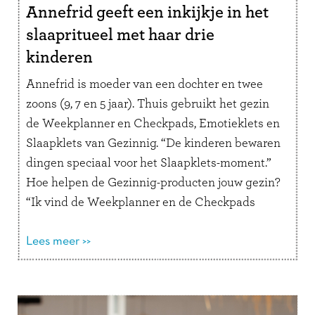
Annefrid geeft een inkijkje in het
slaapritueel met haar drie
kinderen
Annefrid is moeder van een dochter en twee
zoons (9, 7 en 5 jaar). Thuis gebruikt het gezin
de Weekplanner en Checkpads, Emotieklets en
Slaapklets van Gezinnig. “De kinderen bewaren
dingen speciaal voor het Slaapklets-moment.”
Hoe helpen de Gezinnig-producten jouw gezin?
“Ik vind de Weekplanner en de Checkpads
superfijne producten die de chaos in ons …
Lees
verder
Lees meer >>