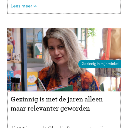
verder
Lees meer >>
Gezinnig in mijn winkel
Gezinnig is met de jaren alleen
maar relevanter geworden