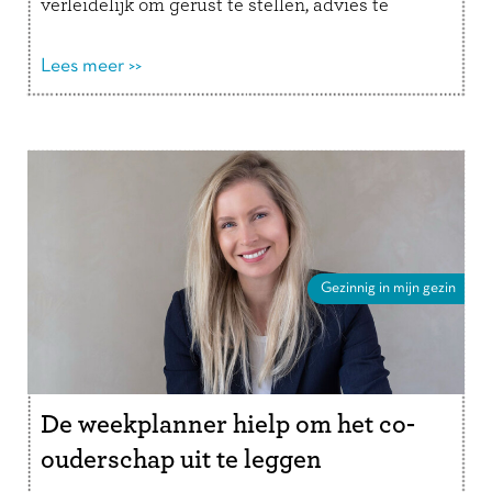
verleidelijk om gerust te stellen, advies te
geven of een oplossing aan te dragen. …
Lees
verder
Lees meer >>
Gezinnig in mijn gezin
De weekplanner hielp om het co-
ouderschap uit te leggen