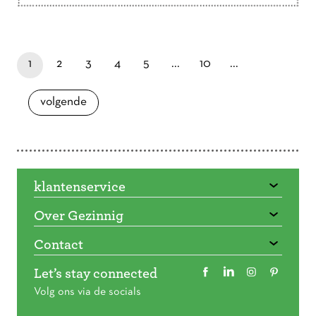
Doorbladeren
paginapage 1 of 16
je bent nu op pagina
laatste pagina
pagina
pagina
pagina
pagina
pagina
1
2
3
4
5
...
10
...
pagina
volgende
klantenservice
Over Gezinnig
Contact
Let’s stay connected
Volg ons via de socials