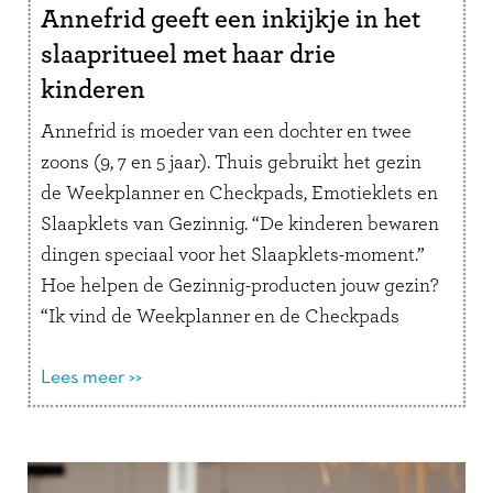
Annefrid geeft een inkijkje in het
slaapritueel met haar drie
kinderen
Annefrid is moeder van een dochter en twee
zoons (9, 7 en 5 jaar). Thuis gebruikt het gezin
de Weekplanner en Checkpads, Emotieklets en
Slaapklets van Gezinnig. “De kinderen bewaren
dingen speciaal voor het Slaapklets-moment.”
Hoe helpen de Gezinnig-producten jouw gezin?
“Ik vind de Weekplanner en de Checkpads
superfijne producten die de chaos in ons …
Lees
verder
Lees meer >>