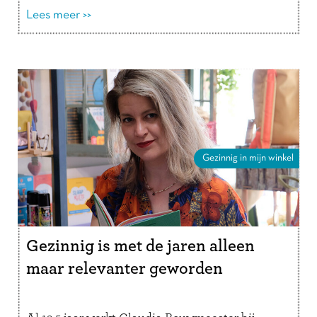
verder
Lees meer >>
Gezinnig in mijn winkel
Gezinnig is met de jaren alleen
maar relevanter geworden