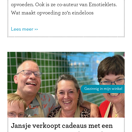
opvoeden. Ook is ze co-auteur van Emotieklets.
Wat maakt opvoeding zo’n eindeloos
interessant onderwerp voor jou? “Er zijn
verschillende opvoedstijlen en …
Lees meer >>
Lees verder
Gezinnig in mijn winkel
Jansje verkoopt cadeaus met een