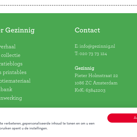
r Gezinnig
Contact
E:
info@gezinnig.nl
verhaal
T:
020 73 73 124
collectie
ratieblogs
Gezinnig
s printables
Pieter Holmstraat 22
tiemateriaal
1086 ZC Amsterdam
dbank
KvK: 63842203
nwerking
A
e verbeteren, gepersonaliseerde inhoud te tonen en om u een
ruiken opent u de instellingen.
Alge