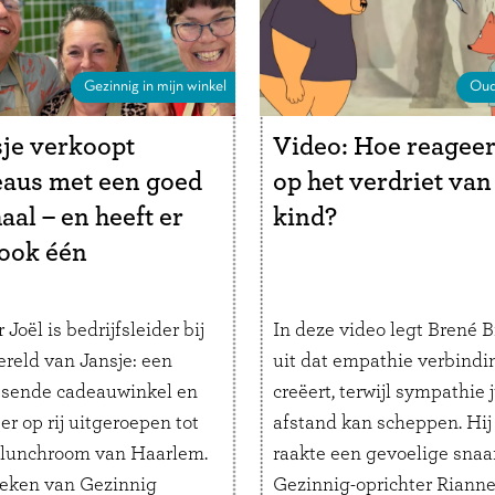
chaos in ons …
Lees verde
Gezinnig in mijn winkel
Oud
je verkoopt
Video: Hoe reageer
aus met een goed
op het verdriet van
aal – en heeft er
kind?
 ook één
 Joël is bedrijfsleider bij
In deze video legt Brené 
reld van Jansje: een
uit dat empathie verbindi
ssende cadeauwinkel en
creëert, terwijl sympathie j
er op rij uitgeroepen tot
afstand kan scheppen. Hij
 lunchroom van Haarlem.
raakte een gevoelige snaar
eken van Gezinnig
Gezinnig-oprichter Rianne