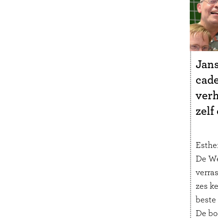
Jans
cade
verh
zelf
Esther
De We
verra
zes ke
beste
De bo