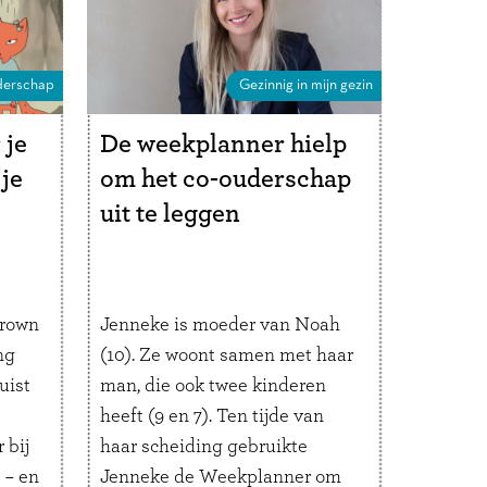
r
verschillende opvoedstijlen en
…
Lees verder
erschap
Gezinnig in mijn gezin
 je
De weekplanner hielp
 je
om het co-ouderschap
uit te leggen
Brown
Jenneke is moeder van Noah
ng
(10). Ze woont samen met haar
uist
man, die ook twee kinderen
heeft (9 en 7). Ten tijde van
 bij
haar scheiding gebruikte
 – en
Jenneke de Weekplanner om