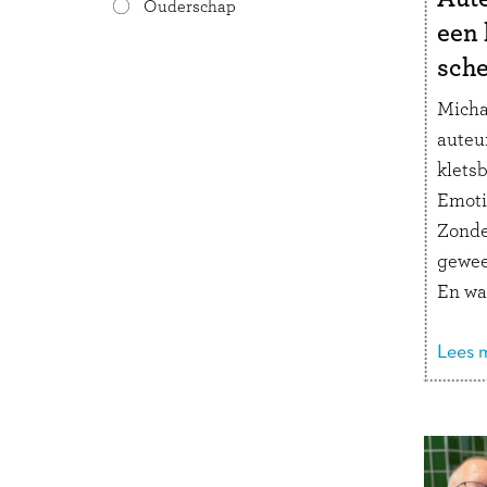
Ouderschap
een 
sch
Micha
auteu
kletsb
Emoti
Zonde
gewee
En wat
kijke
hoe k
Lees m
komen
auteu
wilde 
verde