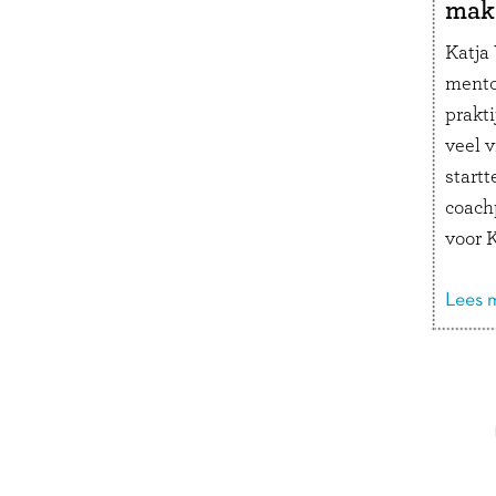
mak
Katja
mento
prakt
veel 
startt
coach
voor K
kletsb
om vei
Lees m
een g
werk a
Doorbladeren
ouders
gedra