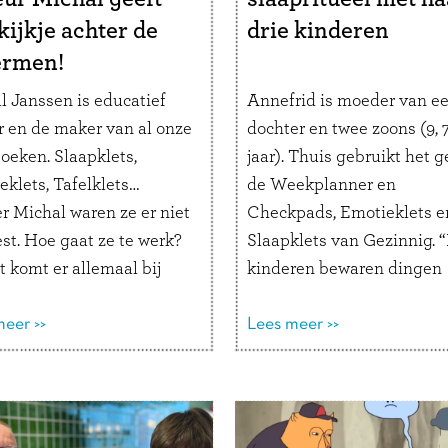
kijkje achter de
drie kinderen
ermen!
l Janssen is educatief
Annefrid is moeder van e
r en de maker van al onze
dochter en twee zoons (9, 7
oeken. Slaapklets,
jaar). Thuis gebruikt het g
eklets, Tafelklets…
de Weekplanner en
r Michal waren ze er niet
Checkpads, Emotieklets e
st. Hoe gaat ze te werk?
Slaapklets van Gezinnig. 
 komt er allemaal bij
kinderen bewaren dingen
n? Lees mee en ontdek
speciaal voor het Slaapkle
letsboeken tot stand
eer >>
moment.” Hoe helpen de
Lees meer >>
. Hoe ben je educatief
Gezinnig-producten jouw
r geworden? “Als kind
gezin? “Ik vind de
ik altijd juffrouw …
Lees
Weekplanner en de Chec
r
superfijne producten die 