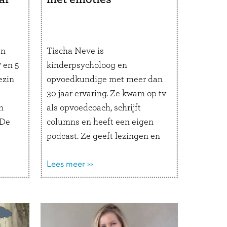
en
Tischa Neve is
 en 5
kinderpsycholoog en
ezin
opvoedkundige met meer dan
30 jaar ervaring. Ze kwam op tv
n
als opvoedcoach, schrijft
“De
columns en heeft een eigen
podcast. Ze geeft lezingen en
ts-
trainingen en schrijft boeken
over opvoeden. Ook is ze co-
Lees meer >>
auteur van Emotieklets. Wat
maakt opvoeding zo’n
kpads
eindeloos interessant
de
onderwerp voor jou? “Er zijn