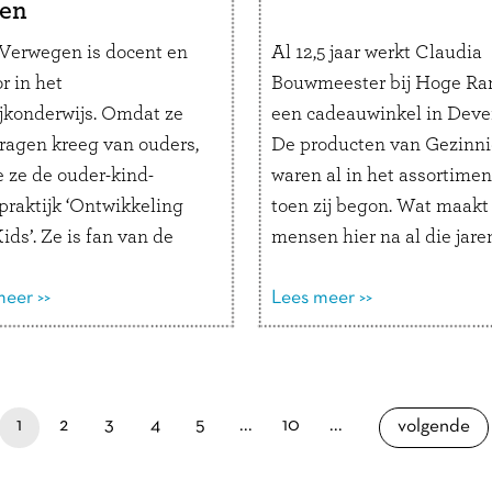
en
 Verwegen is docent en
Al 12,5 jaar werkt Claudia
r in het
Bouwmeester bij Hoge Ra
ijkonderwijs. Omdat ze
een cadeauwinkel in Deven
vragen kreeg van ouders,
De producten van Gezinn
e ze de ouder-kind-
waren al in het assortimen
praktijk ‘Ontwikkeling
toen zij begon. Wat maakt
ids’. Ze is fan van de
mensen hier na al die jare
oeken, die ze gebruikt
steeds voor naar de winke
ligheid te creëren voor
eer >>
komen? Wat is Hoge Ram
Lees meer >>
esprek. Hoe ziet jouw
voor winkel? “Het is één 
ls coach eruit?“Ik help
de oudste winkels van …
L
 inzicht te geven in het
verder
g van …
Lees verder
je bent nu op pagina
pagina
pagina
pagina
pagina
paginapage 1 of 16
laatste pagina
pagina
1
2
3
4
5
...
10
...
pagina
volgende