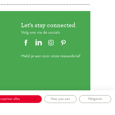
Let’s stay connected
Volg ons via de socials
Meld je aan voor onze nieuwsbrief
ccepteer alles
Nee, pas aan
Weigeren
mene voorwaarden
|
Privacy statement
|
Cookieverklaring