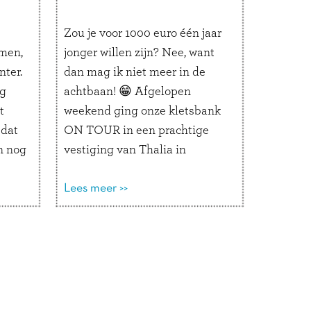
Zou je voor 1000 euro één jaar
men,
jonger willen zijn? Nee, want
ter.
dan mag ik niet meer in de
ig
achtbaan! 😁 Afgelopen
t
weekend ging onze kletsbank
 dat
ON TOUR in een prachtige
n nog
vestiging van Thalia in
l
Hamburg. Op de
en
‘Plaudercouch’ werden de
Lees meer >>
van
leukste duo-gesprekjes
ees
gevoerd. We stonden naast een
enorme glijbaan in de vorm
van een …
Lees verder