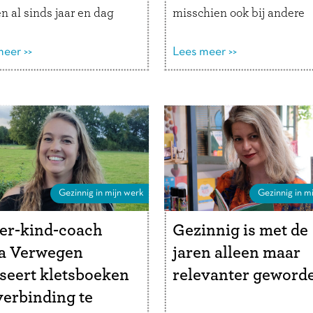
n al sinds jaar en dag
misschien ook bij andere
ste plek in het
ouders. We willen dolgraa
timent. Wat is De Wereld
eer >>
empathisch zijn, maar het 
Lees meer >>
ansje precies? “We zijn
verleidelijk om gerust te
agbesteding in de vorm
stellen, advies te geven of
en …
Lees verder
oplossing aan te dragen. …
Lees verder
Gezinnig in mijn werk
Gezinnig in mi
er-kind-coach
Gezinnig is met de
ja Verwegen
jaren alleen maar
seert kletsboeken
relevanter geword
erbinding te