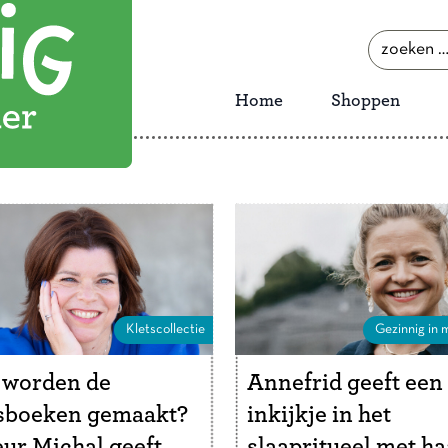
zoeken
naar:
Home
Shoppen
Kletscollectie
Gezinnig in m
 worden de
Annefrid geeft een
tsboeken gemaakt?
inkijkje in het
ur Michal geeft
slaapritueel met ha