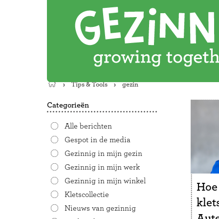
Tips & Tools
gezin
Terug
naar
Categorieën
de
startpagina
Alle berichten
Gespot in de media
Gezinnig in mijn gezin
Gezinnig in mijn werk
Gezinnig in mijn winkel
Hoe
Kletscollectie
kle
Nieuws van gezinnig
Aute