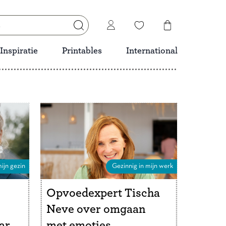
Inspiratie
Printables
International
ijn gezin
Gezinnig in mijn werk
Opvoedexpert Tischa
Neve over omgaan
ar
met emoties