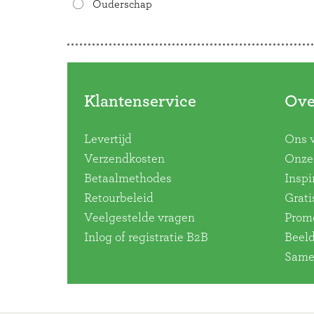
Ouderschap
Doorbladeren
Klantenservice
Ove
Levertijd
Ons 
Verzendkosten
Onze 
Betaalmethodes
Inspi
Retourbeleid
Grati
Veelgestelde vragen
Promo
Inlog of registratie B2B
Beel
Same