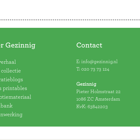
r Gezinnig
Contact
E:
info@gezinnig.nl
verhaal
T:
020 73 73 124
collectie
ratieblogs
Gezinnig
s printables
Pieter Holmstraat 22
tiemateriaal
1086 ZC Amsterdam
dbank
KvK: 63842203
nwerking