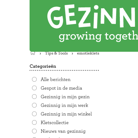
Tips & Tools
emotieklets
Terug
naar
Categorieën
de
startpagina
Alle berichten
Gespot in de media
Gezinnig in mijn gezin
Gezinnig in mijn werk
Gezinnig in mijn winkel
Kletscollectie
Nieuws van gezinnig