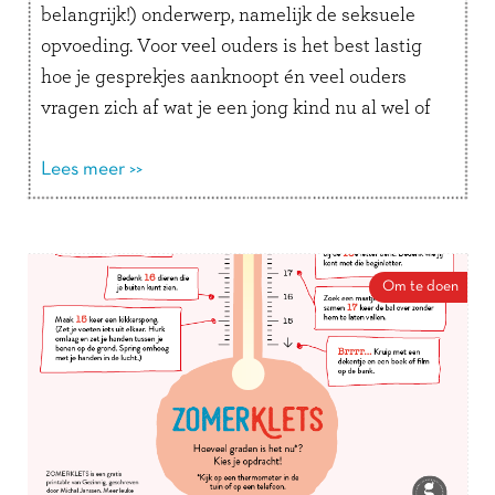
elke dag verrassen!
belangrijk!) onderwerp, namelijk de seksuele
opvoeding. Voor veel ouders is het best lastig
hoe je gesprekjes aanknoopt én veel ouders
vragen zich af wat je een jong kind nu al wel of
niet kunt vertellen. Daarom dit boek. …
Lees
verder
Lees meer >>
Om te doen