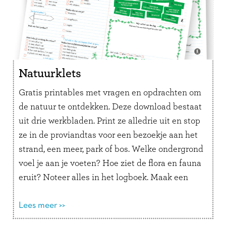
Natuurklets
Gratis printables met vragen en opdrachten om
de natuur te ontdekken. Deze download bestaat
uit drie werkbladen. Print ze alledrie uit en stop
ze in de proviandtas voor een bezoekje aan het
strand, een meer, park of bos. Welke ondergrond
voel je aan je voeten? Hoe ziet de flora en fauna
eruit? Noteer alles in het logboek. Maak een
foto of tekening van de ‘schat van de dag’ en
voer leuke opdrachten uit.
Lees meer >>
Lekker de natuur in. Dat stimuleren wij met