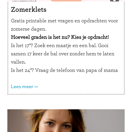
Zomerklets
Gratis printable met vragen en opdrachten voor
zomerse dagen.
Hoeveel graden is het nu? Kies je opdracht!
Is het 17°? Zoek een maatje en een bal. Gooi
samen 17 keer de bal over zonder hem te laten
vallen.
Is het 24°? Vraag de telefoon van papa of mama
en stuur een appje met precies 24 emoji’s naar
iemand die jij lief vindt.
Lees meer >>
Is het 30°? Vertel in een briefje met precies 30
woorden waarom jij zo graag een ijsje wil.
Zelf opdrachten verzinnen mag natuurlijk ook!