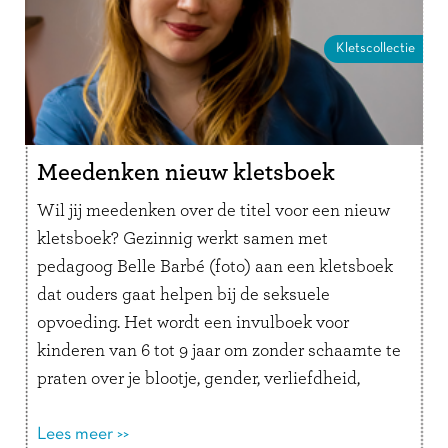
Kletscollectie
Meedenken nieuw kletsboek
Wil jij meedenken over de titel voor een nieuw
kletsboek? Gezinnig werkt samen met
pedagoog Belle Barbé (foto) aan een kletsboek
dat ouders gaat helpen bij de seksuele
opvoeding. Het wordt een invulboek voor
kinderen van 6 tot 9 jaar om zonder schaamte te
praten over je blootje, gender, verliefdheid,
grenzen aangeven, gezinsvormen, hoe baby’s …
Lees verder
Lees meer >>