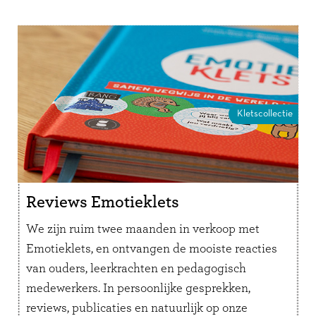
plezier. Ook willen wij graag een steentje
bijdragen aan het behoud van de natuur.
Daarom gaat Gezinnig voor elke download een
vierkante meter natuurgebied beschermen op
EarthToday. Dit internationale platform wil het
bewustzijn over natuurbehoud vergroten en je
Kletscollectie
kunt er vierkante meters adopteren. Lees er
meer over in het
bericht ‘Natuurbescherming
met Natuurklets’
.
Reviews Emotieklets
We zijn ruim twee maanden in verkoop met
Emotieklets, en ontvangen de mooiste reacties
van ouders, leerkrachten en pedagogisch
medewerkers. In persoonlijke gesprekken,
reviews, publicaties en natuurlijk op onze