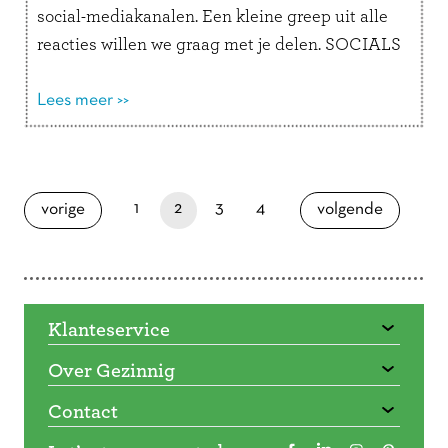
social-mediakanalen. Een kleine greep uit alle
reacties willen we graag met je delen. SOCIALS
REVIEWS PUBLICATIES In de boekenrubriek
van Psychologie Magazine (nummer 7 2022)
Lees meer >>
verscheen …
Lees verder
Doorbladeren
paginapage 2 of 4
pagina
je bent nu op pagina
pagina
pagina
pagina
1
2
3
4
pagina
vorige
volgende
Klanteservice
Over Gezinnig
Contact