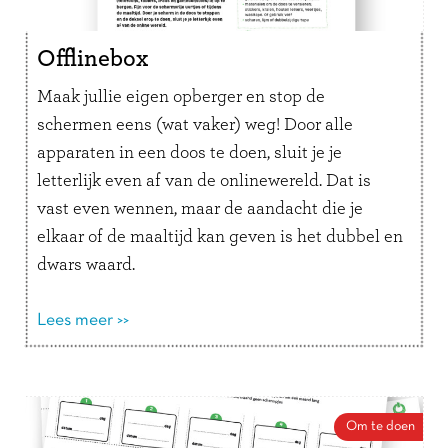
Offlinebox
Maak jullie eigen opberger en stop de
schermen eens (wat vaker) weg! Door alle
apparaten in een doos te doen, sluit je je
letterlijk even af van de onlinewereld. Dat is
vast even wennen, maar de aandacht die je
elkaar of de maaltijd kan geven is het dubbel en
dwars waard.
Tip: Plak aan de binnenkant van de doos een
lijstje met afspraken over het gebruik van de
Lees meer >>
Offlinebox.
Om te doen