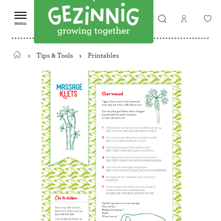
Tips & Tools
Printables
Terug
naar
de
startpagina