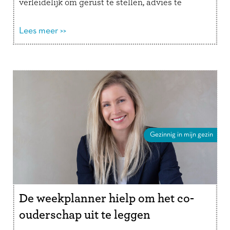
verleidelijk om gerust te stellen, advies te
geven of een oplossing aan te dragen. …
Lees
verder
Lees meer >>
Gezinnig in mijn gezin
De weekplanner hielp om het co-
ouderschap uit te leggen