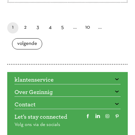
Doorbladeren
paginapage 1 of 16
je bent nu op pagina
laatste pagina
pagina
pagina
pagina
pagina
pagina
1
2
3
4
5
...
10
...
pagina
volgende
klantenservice
Over Gezinnig
Contact
Let’s stay connected
Volg ons via de socials