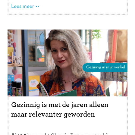
verder
Lees meer >>
Gezinnig in mijn winkel
Gezinnig is met de jaren alleen
maar relevanter geworden