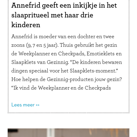
Annefrid geeft een inkijkje in het
slaapritueel met haar drie
kinderen
Annefrid is moeder van een dochter en twee
zoons (9, 7 en 5 jaar). Thuis gebruikt het gezin
de Weekplanner en Checkpads, Emotieklets en
Slaapklets van Gezinnig. “De kinderen bewaren
dingen speciaal voor het Slaapklets-moment.”
Hoe helpen de Gezinnig-producten jouw gezin?
“Ik vind de Weekplanner en de Checkpads
superfijne producten die de chaos in ons …
Lees
verder
Lees meer >>