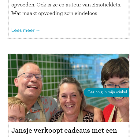
opvoeden. Ook is ze co-auteur van Emotieklets.
Wat maakt opvoeding zo’n eindeloos
interessant onderwerp voor jou? “Er zijn
verschillende opvoedstijlen en …
Lees meer >>
Lees verder
Gezinnig in mijn winkel
Jansje verkoopt cadeaus met een