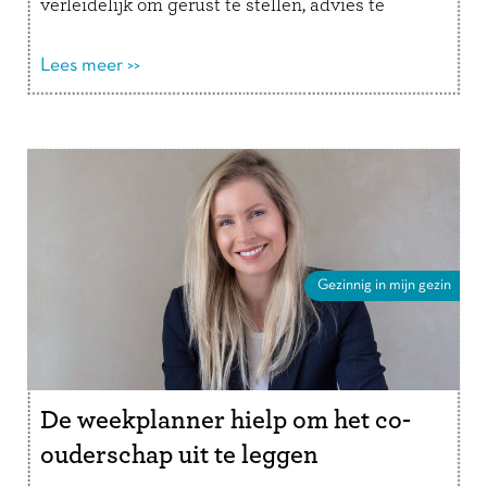
verleidelijk om gerust te stellen, advies te
geven of een oplossing aan te dragen. …
Lees
verder
Lees meer >>
Gezinnig in mijn gezin
De weekplanner hielp om het co-
ouderschap uit te leggen