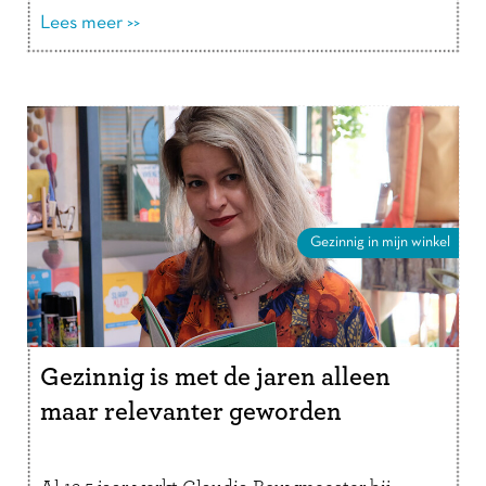
verder
Lees meer >>
Gezinnig in mijn winkel
Gezinnig is met de jaren alleen
maar relevanter geworden