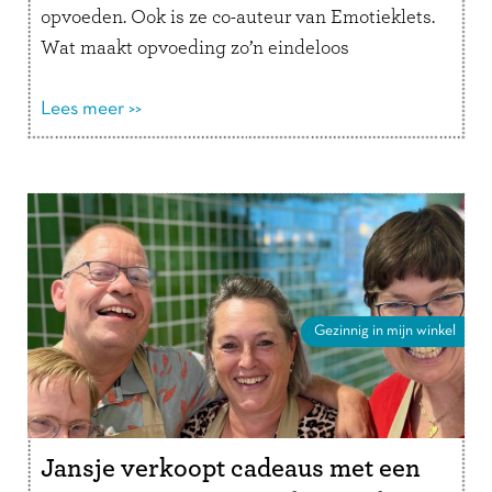
opvoeden. Ook is ze co-auteur van Emotieklets.
Wat maakt opvoeding zo’n eindeloos
interessant onderwerp voor jou? “Er zijn
verschillende opvoedstijlen en …
Lees meer >>
Lees verder
Gezinnig in mijn winkel
Jansje verkoopt cadeaus met een