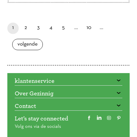
Doorbladeren
paginapage 1 of 16
je bent nu op pagina
laatste pagina
pagina
pagina
pagina
pagina
pagina
1
2
3
4
5
...
10
...
pagina
volgende
klantenservice
Over Gezinnig
Contact
Let’s stay connected
Volg ons via de socials