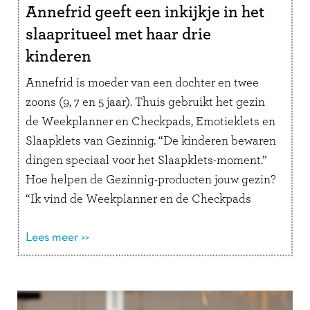
Annefrid geeft een inkijkje in het
slaapritueel met haar drie
kinderen
Annefrid is moeder van een dochter en twee
zoons (9, 7 en 5 jaar). Thuis gebruikt het gezin
de Weekplanner en Checkpads, Emotieklets en
Slaapklets van Gezinnig. “De kinderen bewaren
dingen speciaal voor het Slaapklets-moment.”
Hoe helpen de Gezinnig-producten jouw gezin?
“Ik vind de Weekplanner en de Checkpads
superfijne producten die de chaos in ons …
Lees
verder
Lees meer >>