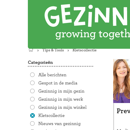
Tips & Tools
Kletscollectie
Terug
naar
Categorieën
de
startpagina
Alle berichten
Gespot in de media
Gezinnig in mijn gezin
Gezinnig in mijn werk
Gezinnig in mijn winkel
Prev
Kletscollectie
Nieuws van gezinnig