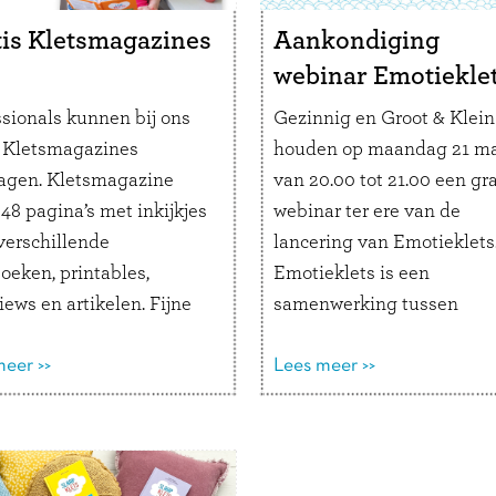
is Kletsmagazines
Aankondiging
webinar Emotiekle
ssionals kunnen bij ons
Gezinnig en Groot & Klein
s Kletsmagazines
houden op maandag 21 ma
agen. Kletsmagazine
van 20.00 tot 21.00 een gra
48 pagina’s met inkijkjes
webinar ter ere van de
verschillende
lancering van Emotieklets
oeken, printables,
Emotieklets is een
iews en artikelen. Fijne
samenwerking tussen
roefjes ter kennismaking
psycholoog en opvoedkun
ezinnig en de
eer >>
Tischa Neve en het
Lees meer >>
ollectie. Voor opvoed- en
kletsboekteam van Gezinn
ts- of
uitgever Rianne van Esse
ediepraktijken,
auteur Michal Janssen. He
rcoaches en andere
was al jaren een grote we