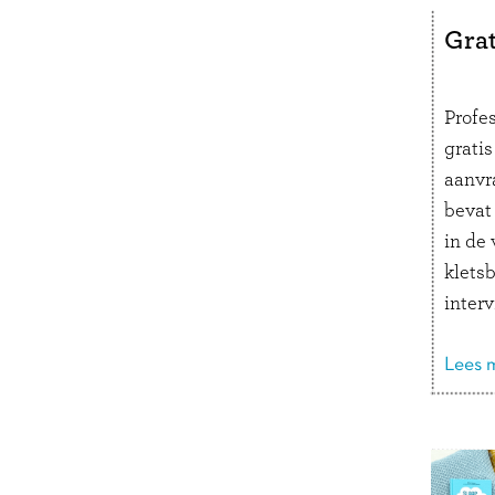
Grat
Profe
grati
aanvr
bevat 
in de 
kletsb
interv
voorp
met G
Lees m
kletsc
huisar
logop
kinde