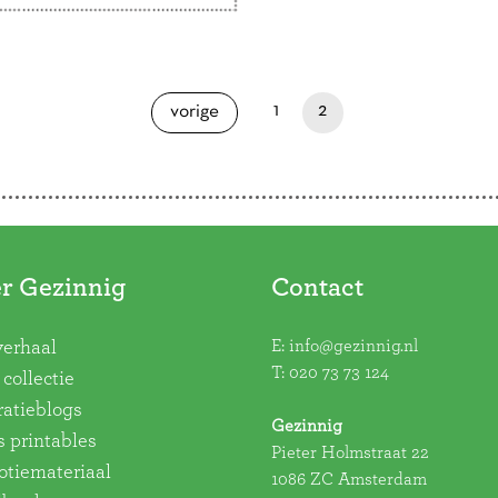
ren en ouders zo dol op
lets? Er zijn
illende edities
henen in de Slaapklets-
paginapage 2 of 2
pagina
je bent nu op pagina
pagina
1
2
vorige
 …
Lees verder
r Gezinnig
Contact
E:
info@gezinnig.nl
verhaal
T:
020 73 73 124
collectie
ratieblogs
Gezinnig
s printables
Pieter Holmstraat 22
tiemateriaal
1086 ZC Amsterdam