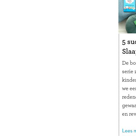
profes
om ee
aan te
vanui
verde
5 su
Slaa
De bo
serie 
kinder
we ee
reden
gewaa
en re
laten 
hoofd
Lees m