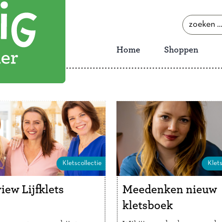
zoeken
naar:
Home
Shoppen
Kletscollectie
Klets
iew Lijfklets
Meedenken nieuw
kletsboek