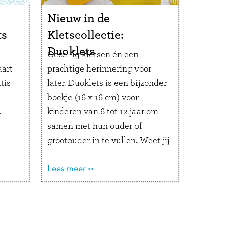
Nieuw in de
ts
Kletscollectie:
Duoklets
Gezellig kletsen én een
art
prachtige herinnering voor
tis
later. Duoklets is een bijzonder
boekje (16 x 16 cm) voor
.
kinderen van 6 tot 12 jaar om
samen met hun ouder of
grootouder in te vullen. Weet jij
dige
wat mama’s lievelingsdier is?
Zou papa voor 1000 euro een
Lees meer >>
ig:
nachtje in een konijnenhok
n en
willen slapen? Welke
t
medailles heeft …
Lees verder
ns om