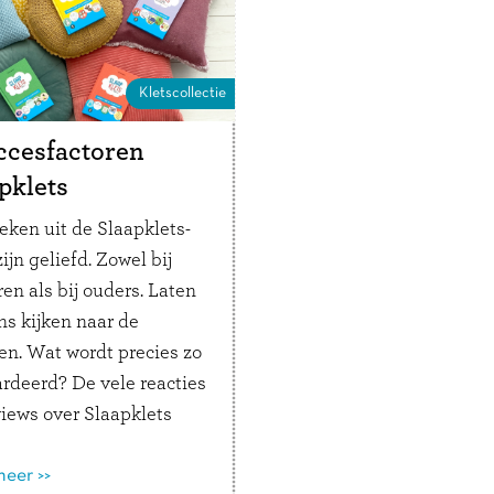
sionals is het mogelijk
…
Lees verder
n stapel Kletsmagazines
 vragen. Organiseer je
Kletscollectie
t een opvoedpoli, …
Lees
r
ccesfactoren
pklets
eken uit de Slaapklets-
zijn geliefd. Zowel bij
en als bij ouders. Laten
ns kijken naar de
en. Wat wordt precies zo
rdeerd? De vele reacties
views over Slaapklets
zich samenvatten in vijf
redenen. Waarom zijn
eer >>