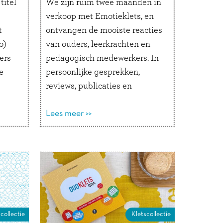
titel
We zijn ruim twee maanden in
verkoop met Emotieklets, en
t
ontvangen de mooiste reacties
o)
van ouders, leerkrachten en
ers
pedagogisch medewerkers. In
e
persoonlijke gesprekken,
reviews, publicaties en
an 6
natuurlijk op onze social-
amte
mediakanalen. Een kleine
Lees meer >>
greep uit alle reacties willen
zen
we graag met je delen.
hoe
SOCIALS REVIEWS
PUBLICATIES In de
boekenrubriek van Psychologie
Magazine (nummer 7 2022)
verscheen …
Lees verder
collectie
Kletscollectie