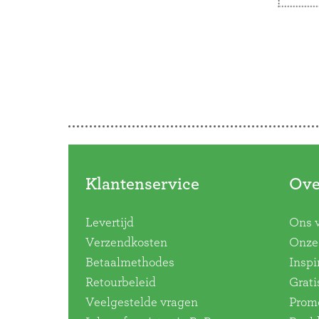
kinde
Slaapk
Doorbladeren
versch
versc
serie.
Klantenservice
Ove
Levertijd
Ons 
Verzendkosten
Onze 
Betaalmethodes
Inspi
Retourbeleid
Grati
Veelgestelde vragen
Promo