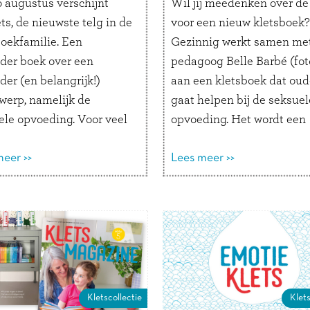
 augustus verschijnt
Wil jij meedenken over de 
ets, de nieuwste telg in de
voor een nieuw kletsboek?
boekfamilie. Een
Gezinnig werkt samen me
nder boek over een
pedagoog Belle Barbé (fot
der (en belangrijk!)
aan een kletsboek dat oud
werp, namelijk de
gaat helpen bij de seksuel
ele opvoeding. Voor veel
opvoeding. Het wordt een
 is het best lastig hoe je
invulboek voor kinderen v
ekjes aanknoopt én veel
eer >>
tot 9 jaar om zonder scha
Lees meer >>
 vragen zich af wat je
te praten over je blootje,
ng kind nu al wel of niet
gender, verliefdheid, gren
vertellen. Daarom dit
aangeven, gezinsvormen, 
 …
Lees verder
baby’s …
Lees verder
Kletscollectie
Klets