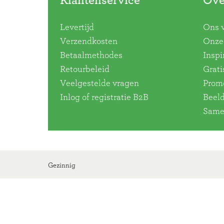
Klantenservice
Ove
Levertijd
Ons 
Verzendkosten
Onze 
Betaalmethodes
Inspi
Retourbeleid
Grati
Veelgestelde vragen
Promo
Inlog of registratie B2B
Beel
Same
Gezinnig