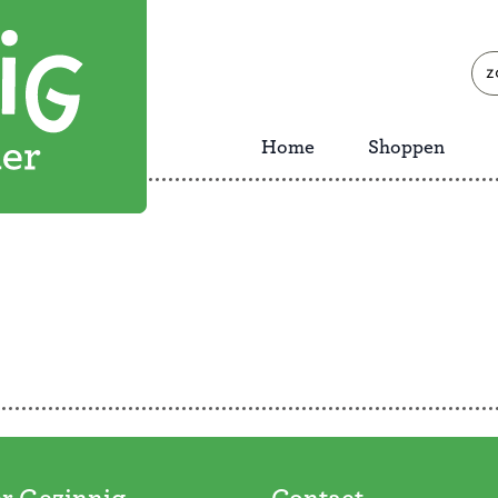
zoe
naa
Home
Shoppen