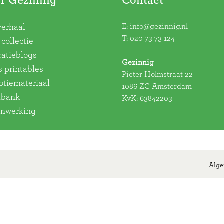
r Gezinnig
Contact
E:
info@gezinnig.nl
verhaal
T:
020 73 73 124
collectie
ratieblogs
Gezinnig
s printables
Pieter Holmstraat 22
tiemateriaal
1086 ZC Amsterdam
dbank
KvK: 63842203
nwerking
Alge