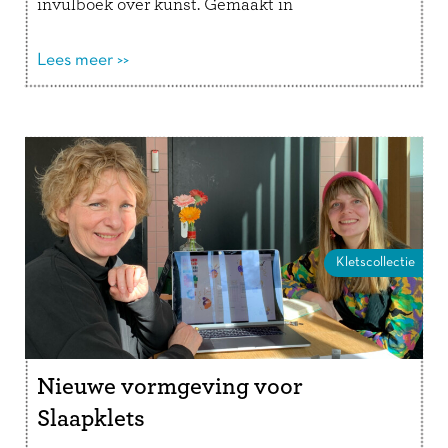
invulboek over kunst. Gemaakt in
samenwerking met het Rijksmuseum, Het Van
Gogh Museum en Stedelijk …
Lees meer >>
Lees verder
Kletscollectie
Nieuwe vormgeving voor
Slaapklets