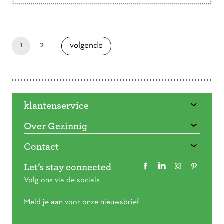
Doorbladeren
paginapage 1 of 2
je bent nu op pagina
pagina
1
2
pagina
volgende
klantenservice
Over Gezinnig
Contact
Let’s stay connected
Volg ons via de socials
Meld je aan voor onze nieuwsbrief