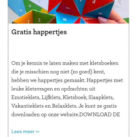
Gratis happertjes
Om je kennis te laten maken met kletsboeken
die je misschien nog niet (zo goed) kent,
hebben we happertjes gemaakt. Happertjes met
leuke kletsvragen en opdrachten uit
Emotieklets, Lijfklets, Kletsboek, Slaapklets,
Vakantieklets en Relaxklets. Je kunt ze gratis
downloaden op onze website.DOWNLOAD DE
HAPPERTJES Je kent ze vast wel, maar weet je
nog hoe je …
Lees meer >>
Lees verder