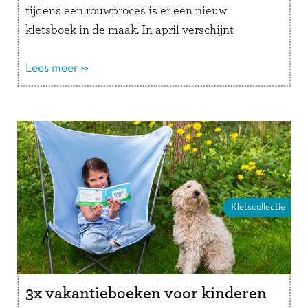
tijdens een rouwproces is er een nieuw
kletsboek in de maak. In april verschijnt
Verliesklets, een interactief invulboek met …
Lees verder
Lees meer >>
Kletscollectie
3x vakantieboeken voor kinderen