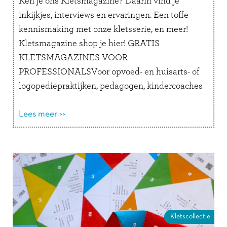
Ken je ons Kletsmagazine? Daarin vind je
inkijkjes, interviews en ervaringen. Een toffe
kennismaking met onze kletsserie, en meer!
Kletsmagazine shop je hier! GRATIS
KLETSMAGAZINES VOOR
PROFESSIONALSVoor opvoed- en huisarts- of
logopediepraktijken, pedagogen, kindercoaches
en andere professionals is het mogelijk om een
stapel Kletsmagazines aan te vragen.
Lees meer >>
Organiseer je vanuit een opvoedpoli,
bibliotheek of school …
Lees verder
Kletscollectie