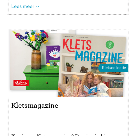
Lees verder
Lees meer >>
Kletscollectie
Kletsmagazine