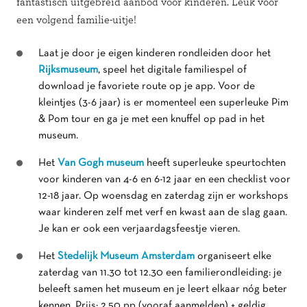
fantastisch uitgebreid aanbod voor kinderen. Leuk voor
een volgend familie-uitje!
Laat je door je eigen kinderen rondleiden door het
Rijksmuseum
, speel het digitale familiespel of
download je favoriete route op je app. Voor de
kleintjes (3-6 jaar) is er momenteel een superleuke Pim
& Pom tour en ga je met een knuffel op pad in het
museum.
Het
Van Gogh museum
heeft superleuke speurtochten
voor kinderen van 4-6 en 6-12 jaar en een checklist voor
12-18 jaar. Op woensdag en zaterdag zijn er workshops
waar kinderen zelf met verf en kwast aan de slag gaan.
Je kan er ook een verjaardagsfeestje vieren.
Het
Stedelijk Museum Amsterdam
organiseert elke
zaterdag van 11.30 tot 12.30 een familierondleiding: je
beleeft samen het museum en je leert elkaar nóg beter
kennen. Prijs: 2,50 pp (vooraf aanmelden) + geldig