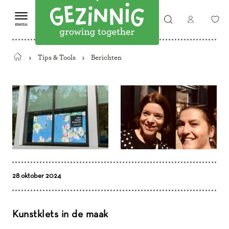
Tips & Tools
Berichten
Terug
naar
de
startpagina
28 oktober 2024
Kunstklets in de maak