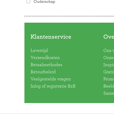
Ouderschap
Doorbladeren
Klantenservice
Ove
Levertijd
Ons 
Verzendkosten
Onze 
Betaalmethodes
Inspi
Retourbeleid
Grati
Veelgestelde vragen
Promo
Inlog of registratie B2B
Beel
Same