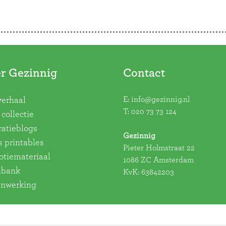
r Gezinnig
Contact
E:
info@gezinnig.nl
verhaal
T:
020 73 73 124
collectie
ratieblogs
Gezinnig
s printables
Pieter Holmstraat 22
tiemateriaal
1086 ZC Amsterdam
dbank
KvK: 63842203
nwerking