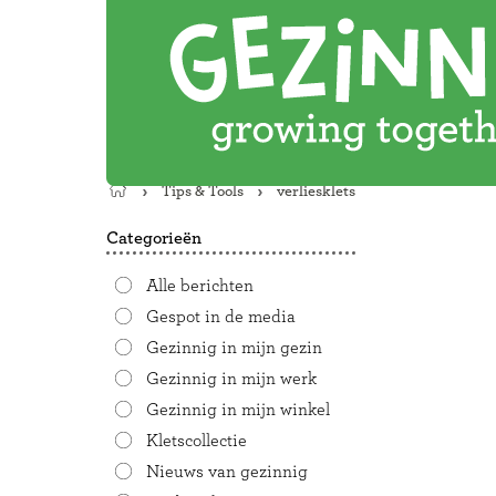
Tips & Tools
verliesklets
Terug
naar
Categorieën
de
startpagina
Alle berichten
Gespot in de media
Gezinnig in mijn gezin
Gezinnig in mijn werk
Gezinnig in mijn winkel
Kletscollectie
Nieuws van gezinnig