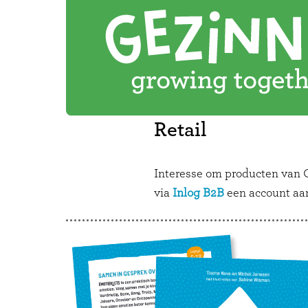
Retail
Interesse om producten van G
via
Inlog B2B
een account aa
Interessante
pagina's