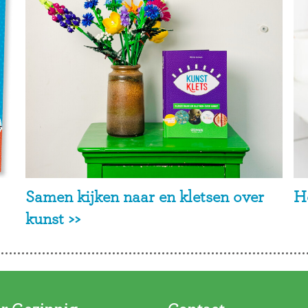
Samen kijken naar en kletsen over
H
kunst >>