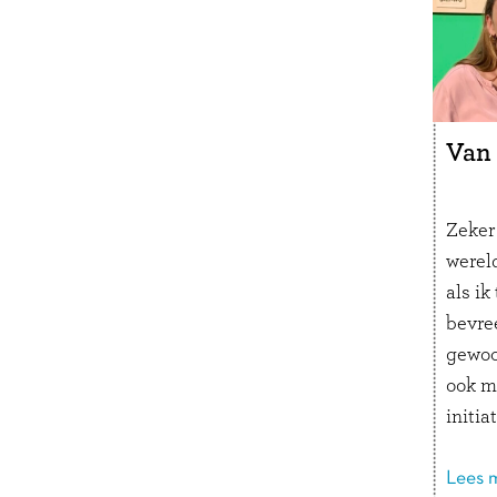
Slaapk
ontde
Van 
Zeker 
wereld
als ik
bevre
gewoo
ook m
initia
besche
aan g
Lees m