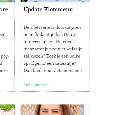
ore
Update Kletsmenu
De Kletsserie is door de jaren
weer
heen flink uitgedijd. Heb je
interesse in een kletsboek,
maar weet je nog niet welke je
 pop-
zal kiezen? Zoek je een leuke
!
opvolger of een cadeautje?
onze
Dan biedt ons Kletsmenu een
 het
handig overzicht. In dit
 tot
Kletsmenu vind je de
Lees meer >>
.
belangrijkste informatie van
ig
alle kletsproducten. Want
der
wanneer kies je welk …
Lees
verder