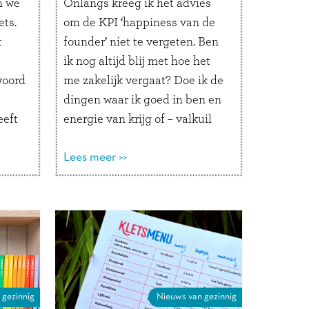
n we
Onlangs kreeg ik het advies
ets.
om de KPI ‘happiness van de
t
founder’ niet te vergeten. Ben
ik nog altijd blij met hoe het
woord
me zakelijk vergaat? Doe ik de
dingen waar ik goed in ben en
eeft
energie van krijg of – valkuil
numero uno in
 van
ondernemersland – doe ik veel
Lees meer >>
vind
te veel? Is er ondanks …
Lees
geeft
verder
, …
 gezinnig
Nieuws van gezinnig