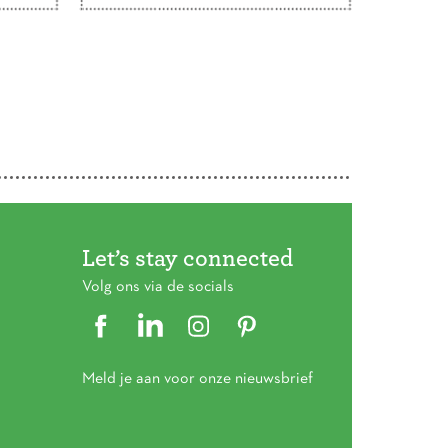
het voorjaar kreeg Gezinnig
. De
een nieuw logo. De dansende
letters …
Lees verder
r
oeken
n …
Let’s stay connected
Volg ons via de socials
Meld je aan voor onze nieuwsbrief