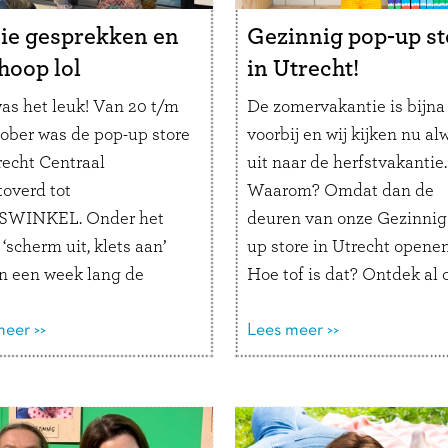
ie gesprekken en
Gezinnig pop-up st
hoop lol
in Utrecht!
as het leuk! Van 20 t/m
De zomervakantie is bijna
tober was de pop-up store
voorbij en wij kijken nu al
recht Centraal
uit naar de herfstvakantie.
overd tot
Waarom? Omdat dan de
SWINKEL. Onder het
deuren van onze Gezinnig
‘scherm uit, klets aan’
up store in Utrecht openen
n een week lang de
Hoe tof is dat? Ontdek al 
men uit en de
producten ‘in real life’ met
boeken open. We hebben
eer >>
hele gezin. Van Slaapklets
Lees meer >>
en van alle
Kunstklets en Emotieklets
etingen. Van toevallige
Komen jullie ook? Gezinn
ers tot trouwe fans die
pop-up store in …
Lees ver
aal langskwamen.