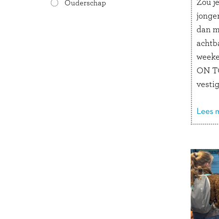
Zou je
Ouderschap
jonger
dan m
achtb
weeke
ON TO
vestig
Hambu
‘Plau
Lees m
leuks
gevoe
enorm
van e