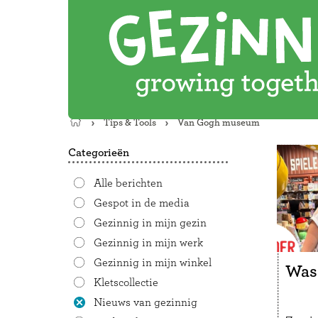
Tips & Tools
Van Gogh museum
Terug
naar
Categorieën
de
startpagina
Alle berichten
Gespot in de media
Gezinnig in mijn gezin
Gezinnig in mijn werk
Gezinnig in mijn winkel
Was 
Kletscollectie
Nieuws van gezinnig