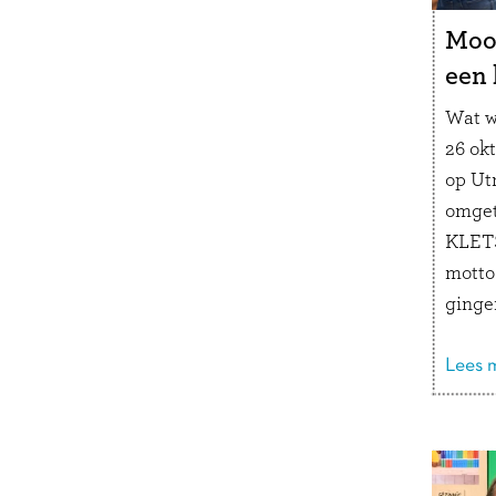
Moo
een 
Wat w
26 ok
op Ut
omget
KLET
motto 
ginge
scher
klets
Lees m
genot
ontmo
reizig
speci