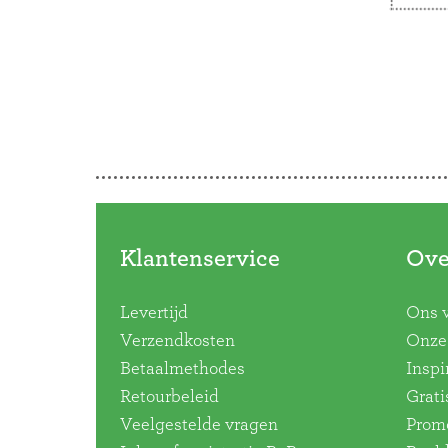
Citys
vrede
Doorbladeren
Verde
verde
Klantenservice
Ove
Levertijd
Ons 
Verzendkosten
Onze 
Betaalmethodes
Inspi
Retourbeleid
Grati
Veelgestelde vragen
Promo