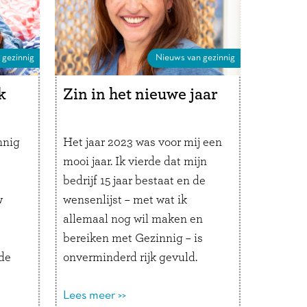
 gezinnig
Nieuws van gezinnig
k
Zin in het nieuwe jaar
nnig
Het jaar 2023 was voor mij een
mooi jaar. Ik vierde dat mijn
bedrijf 15 jaar bestaat en de
w
wensenlijst – met wat ik
allemaal nog wil maken en
bereiken met Gezinnig – is
de
onverminderd rijk gevuld.
er
Laten we even terugkijken
voordat we vooruitblikken. In
Lees meer >>