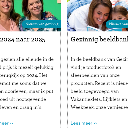
lets-bezitters die
kten …
Lees verder
Nieuws van gezinnig
Nieuws van
2024 naar 2025
Gezinnig beeldban
gezien alle ellende in de
In de beeldbank van Gezi
 prijs ik mezelf gelukkig
vind je productfoto’s en
 terugkijk op 2024. Het
sfeerbeelden van onze
emdt me soms dat we
producten. Recent is nieu
n doorleven, maar ik put
beeld toegevoegd van
oed uit hoopgevende
Vakantieklets, Lijfklets en
tieven en draag m’n
Weekpeek, onze vernieuw
iden steentje bij. Ik geef
weekplanner. Ook vind je 
oede doelen, heb de
eer >>
beeld van Emotieklets,
Lees meer >>