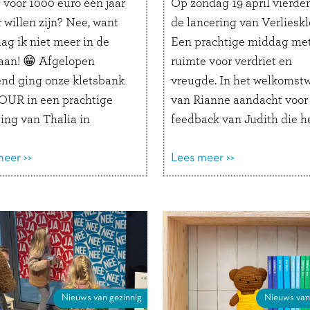
 voor 1000 euro één jaar
Op zondag 19 april vierde
 willen zijn? Nee, want
de lancering van Verlieskl
ag ik niet meer in de
Een prachtige middag me
aan! 😁 Afgelopen
ruimte voor verdriet en
nd ging onze kletsbank
vreugde. In het welkomst
UR in een prachtige
van Rianne aandacht voor
ing van Thalia in
feedback van Judith die h
rg. Op de
meegelezen tijdens het
dercouch’ werden de
eer >>
maakproces: “De metafoor
Lees meer >>
te duo-gesprekjes
de boot en de roeispanen 
rd. We stonden naast een
ik bijzonder krachtig: het 
e glijbaan in de vorm
richting en laat zien dat je
en …
Lees verder
Lees verder
Nieuws van gezinnig
Nieuws van