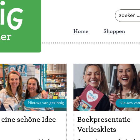
zoeken
naar:
Home
Shoppen
Nieuws van gezinnig
Nieuws van
eine schöne Idee
Boekpresentatie
Verliesklets