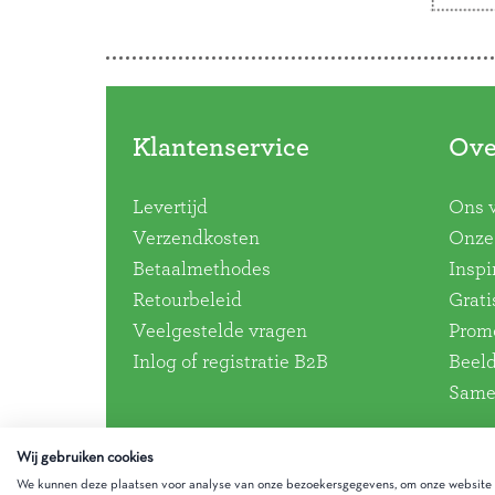
de mi
favor
Doorbladeren
toekom
Lees 
Klantenservice
Ove
Levertijd
Ons 
Verzendkosten
Onze 
Betaalmethodes
Inspi
Retourbeleid
Grati
Veelgestelde vragen
Promo
Inlog of registratie B2B
Beel
Same
Wij gebruiken cookies
We kunnen deze plaatsen voor analyse van onze bezoekersgegevens, om onze website t