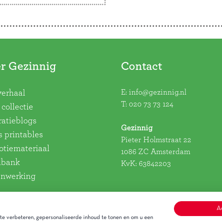
ssie van Gezinnig,
iete producten en de
st. Hier lees je het …
verder
r Gezinnig
Contact
E:
info@gezinnig.nl
verhaal
T:
020 73 73 124
collectie
ratieblogs
Gezinnig
s printables
Pieter Holmstraat 22
tiemateriaal
1086 ZC Amsterdam
dbank
KvK: 63842203
nwerking
A
e verbeteren, gepersonaliseerde inhoud te tonen en om u een