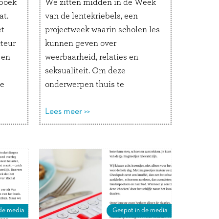
 boek
We zitten midden in de Week
at.
van de lentekriebels, een
et
projectweek waarin scholen les
cteur
kunnen geven over
 en
weerbaarheid, relaties en
seksualiteit. Om deze
le
onderwerpen thuis te
n
bespreken, hebben wij in
 kort
samenwerking met specialist
Lees meer >>
ant
seksuele opvoeding Belle
lub
Barbé het boek Lijfklets
r de
gemaakt. Belle is deze week
s …
veelvuldig te gast in diverse
radio- en tv-programma’s. De
Week …
Lees verder
de media
Gespot in de media