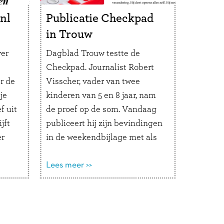
nl
Publicatie Checkpad
in Trouw
ver
Dagblad Trouw testte de
Checkpad. Journalist Robert
r de
Visscher, vader van twee
je
kinderen van 5 en 8 jaar, nam
f uit
de proef op de som. Vandaag
jft
publiceert hij zijn bevindingen
er
in de weekendbijlage met als
egin
eindconclusie: ‘Ik test voor
deze krant al jaren allerlei
Lees meer >>
omst.
producten, maar niet eerder
l.
zorgde een vinding voor zo’n
grote verandering. De
stressvolle, …
Lees verder