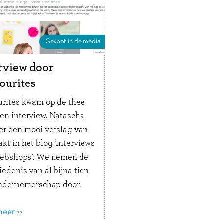
n, te lachen en vooral …
verder
Gespot in de media
rview door
ourites
urites kwam op de thee
een interview. Natascha
 er een mooi verslag van
kt in het blog ‘interviews
ebshops’. We nemen de
edenis van al bijna tien
ondernemerschap door.
aten over het
schap, we staan stil bij
eer >>