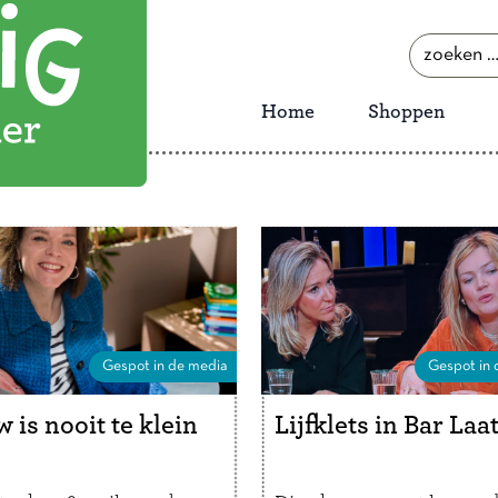
zoeken
naar:
Home
Shoppen
Gespot in de media
Gespot in 
 is nooit te klein
Lijfklets in Bar Laa