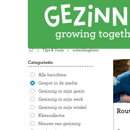
Tips & Tools
scheidingklets
Terug
naar
Categorieën
de
startpagina
Alle berichten
Gespot in de media
Gezinnig in mijn gezin
Gezinnig in mijn werk
Gezinnig in mijn winkel
Rouw
Kletscollectie
Nieuws van gezinnig