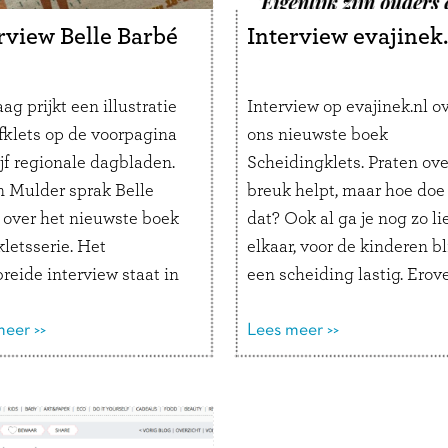
rview Belle Barbé
Interview evajinek.
g prijkt een illustratie
Interview op evajinek.nl o
jfklets op de voorpagina
ons nieuwste boek
jf regionale dagbladen.
Scheidingklets. Praten ove
n Mulder sprak Belle
breuk helpt, maar hoe doe 
 over het nieuwste boek
dat? Ook al ga je nog zo lie
kletsserie. Het
elkaar, voor de kinderen bli
reide interview staat in
een scheiding lastig. Erov
oi- en
praten helpt, maar waar b
nder, Haarlems Dagblad,
eer >>
je dan? Het boek
Lees meer >>
der Courant, Leidsch
Scheidingklets biedt uitk
ad en het Noordhollands
Lees hier het gehele artike
d. Lijfklets nodigt kind
der uit om samen te