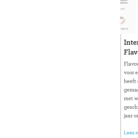
kletse
Lees 
Inte
Flav
Flavo
voor 
heeft
gemaa
met w
geschi
jaar 
We pr
moeder
Lees m