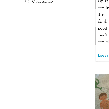
Op za
Ouderschap
een i
Janss
dagbla
nooit 
geeft
een pl
enkel
artike
Lees m
met h
het e
een 