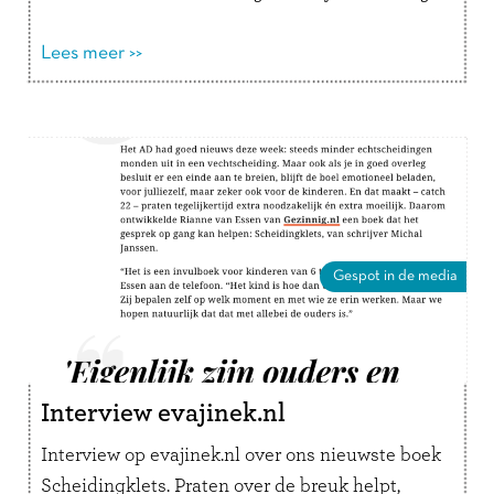
kind en ouder uit om samen te kletsen, te
lachen en vooral …
Lees meer >>
Lees verder
Gespot in de media
Interview evajinek.nl
Interview op evajinek.nl over ons nieuwste boek
Scheidingklets. Praten over de breuk helpt,