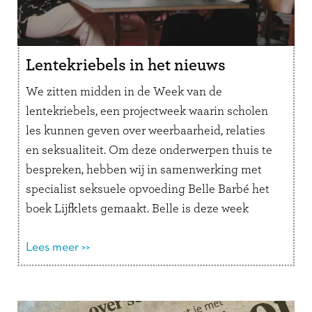
Lentekriebels in het nieuws
We zitten midden in de Week van de
lentekriebels, een projectweek waarin scholen
les kunnen geven over weerbaarheid, relaties
en seksualiteit. Om deze onderwerpen thuis te
bespreken, hebben wij in samenwerking met
specialist seksuele opvoeding Belle Barbé het
boek Lijfklets gemaakt. Belle is deze week
veelvuldig te gast in diverse radio- en tv-
programma’s. De Week …
Lees meer >>
Lees verder