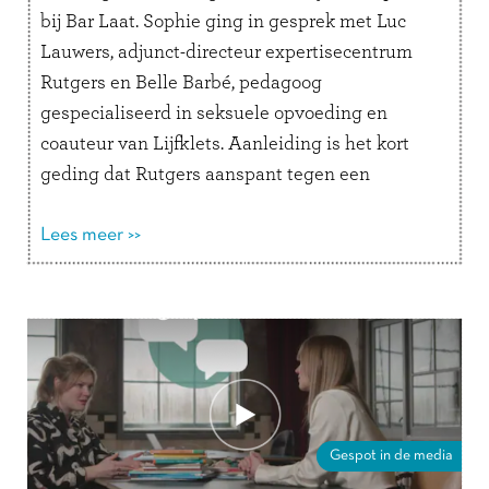
bij Bar Laat. Sophie ging in gesprek met Luc
Lauwers, adjunct-directeur expertisecentrum
Rutgers en Belle Barbé, pedagoog
gespecialiseerd in seksuele opvoeding en
coauteur van Lijfklets. Aanleiding is het kort
geding dat Rutgers aanspant tegen een
conservatieve club die leugens verspreidt over
de Week van de Lentekriebels …
Lees meer >>
Lees verder
Gespot in de media