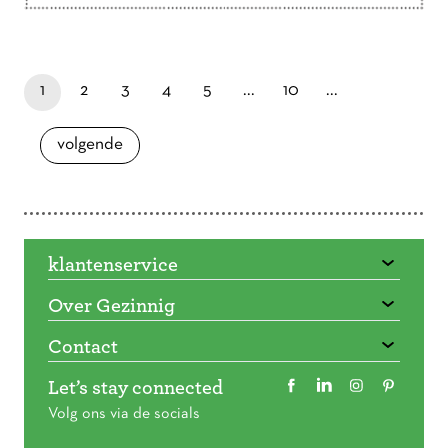
Doorbladeren
paginapage 1 of 16
je bent nu op pagina
laatste pagina
pagina
pagina
pagina
pagina
pagina
1
2
3
4
5
...
10
...
pagina
volgende
klantenservice
Over Gezinnig
Contact
Let’s stay connected
Volg ons via de socials