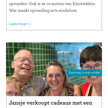
opvoeden. Ook is ze co-auteur van Emotieklets.
Wat maakt opvoeding zo’n eindeloos
interessant onderwerp voor jou? “Er zijn
verschillende opvoedstijlen en …
Lees meer >>
Lees verder
Gezinnig in mijn winkel
Jansje verkoopt cadeaus met een