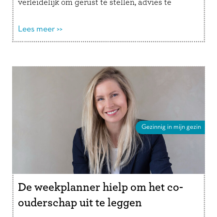
verleidelijk om gerust te stellen, advies te
geven of een oplossing aan te dragen. …
Lees
verder
Lees meer >>
Gezinnig in mijn gezin
De weekplanner hielp om het co-
ouderschap uit te leggen