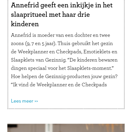
Annefrid geeft een inkijkje in het
slaapritueel met haar drie
kinderen
Annefrid is moeder van een dochter en twee
zoons (9, 7 en 5 jaar). Thuis gebruikt het gezin
de Weekplanner en Checkpads, Emotieklets en
Slaapklets van Gezinnig. “De kinderen bewaren
dingen speciaal voor het Slaapklets-moment.”
Hoe helpen de Gezinnig-producten jouw gezin?
“Ik vind de Weekplanner en de Checkpads
superfijne producten die de chaos in ons …
Lees
verder
Lees meer >>