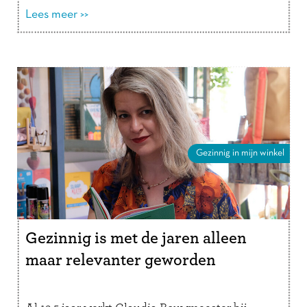
verder
Lees meer >>
Gezinnig in mijn winkel
Gezinnig is met de jaren alleen
maar relevanter geworden