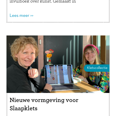
invulboek over kunst. Gemaakt in
samenwerking met het Rijksmuseum, Het Van
Gogh Museum en Stedelijk …
Lees meer >>
Lees verder
Kletscollectie
Nieuwe vormgeving voor
Slaapklets