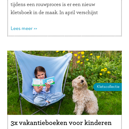
tijdens een rouwproces is er een nieuw
kletsboek in de maak. In april verschijnt
Verliesklets, een interactief invulboek met …
Lees verder
Lees meer >>
Kletscollectie
3x vakantieboeken voor kinderen