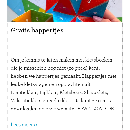
Gratis happertjes
Om je kennis te laten maken met kletsboeken
die je misschien nog niet (zo goed) kent,
hebben we happertjes gemaakt. Happertjes met
leuke kletsvragen en opdrachten uit
Emotieklets, Lijfklets, Kletsboek, Slaapklets,
Vakantieklets en Relaxklets. Je kunt ze gratis
downloaden op onze website.DOWNLOAD DE
HAPPERTJES Je kent ze vast wel, maar weet je
nog hoe je …
Lees meer >>
Lees verder