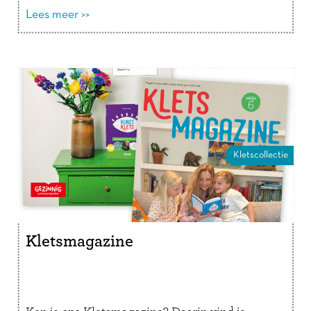
Lees verder
Lees meer >>
Kletscollectie
Kletsmagazine