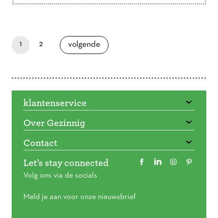
Doorbladeren
paginapage 1 of 2
je bent nu op pagina
pagina
1
2
pagina
volgende
klantenservice
Over Gezinnig
Contact
Let’s stay connected
Volg ons via de socials
Meld je aan voor onze nieuwsbrief