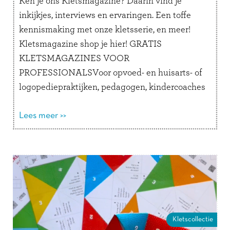
Ken je ons Kletsmagazine? Daarin vind je
inkijkjes, interviews en ervaringen. Een toffe
kennismaking met onze kletsserie, en meer!
Kletsmagazine shop je hier! GRATIS
KLETSMAGAZINES VOOR
PROFESSIONALSVoor opvoed- en huisarts- of
logopediepraktijken, pedagogen, kindercoaches
en andere professionals is het mogelijk om een
stapel Kletsmagazines aan te vragen.
Lees meer >>
Organiseer je vanuit een opvoedpoli,
bibliotheek of school …
Lees verder
Kletscollectie