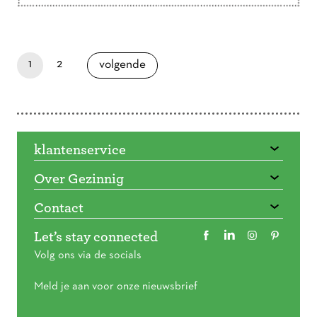
Doorbladeren
paginapage 1 of 2
je bent nu op pagina
pagina
1
2
pagina
volgende
klantenservice
Over Gezinnig
Contact
Let’s stay connected
Volg ons via de socials
Meld je aan voor onze nieuwsbrief