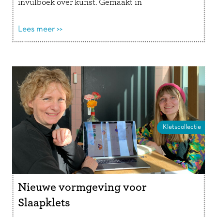
invulboek over kunst. Gemaakt in
samenwerking met het Rijksmuseum, Het Van
Gogh Museum en Stedelijk …
Lees meer >>
Lees verder
Kletscollectie
Nieuwe vormgeving voor
Slaapklets