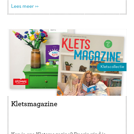
Lees verder
Lees meer >>
Kletscollectie
Kletsmagazine