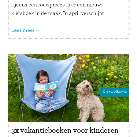
tijdens een rouwproces is er een nieuw
kletsboek in de maak. In april verschijnt
Verliesklets, een interactief invulboek met …
Lees verder
Lees meer >>
Kletscollectie
3x vakantieboeken voor kinderen