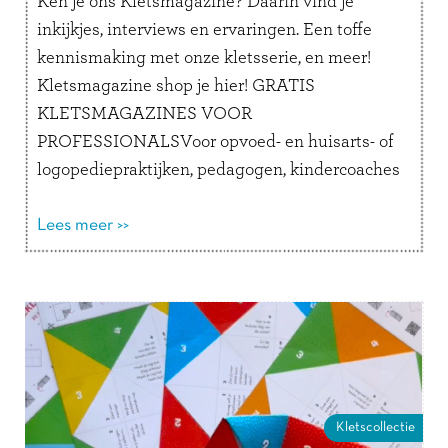
Ken je ons Kletsmagazine? Daarin vind je
inkijkjes, interviews en ervaringen. Een toffe
kennismaking met onze kletsserie, en meer!
Kletsmagazine shop je hier! GRATIS
KLETSMAGAZINES VOOR
PROFESSIONALSVoor opvoed- en huisarts- of
logopediepraktijken, pedagogen, kindercoaches
en andere professionals is het mogelijk om een
stapel Kletsmagazines aan te vragen.
Lees meer >>
Organiseer je vanuit een opvoedpoli,
bibliotheek of school …
Lees verder
Kletscollectie