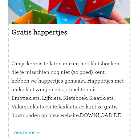
Gratis happertjes
Om je kennis te laten maken met kletsboeken
die je misschien nog niet (zo goed) kent,
hebben we happertjes gemaakt. Happertjes met
leuke kletsvragen en opdrachten uit
Emotieklets, Lijfklets, Kletsboek, Slaapklets,
Vakantieklets en Relaxklets. Je kunt ze gratis
downloaden op onze website.DOWNLOAD DE
HAPPERTJES Je kent ze vast wel, maar weet je
nog hoe je …
Lees meer >>
Lees verder