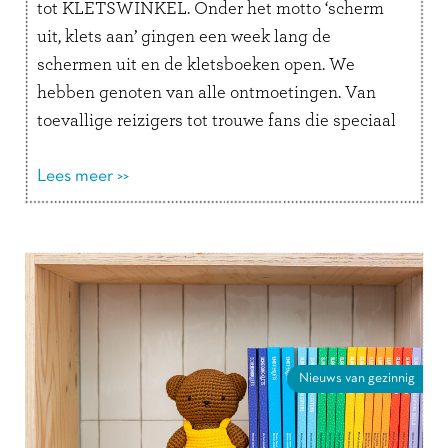
tot KLETSWINKEL. Onder het motto ‘scherm
uit, klets aan’ gingen een week lang de
schermen uit en de kletsboeken open. We
hebben genoten van alle ontmoetingen. Van
toevallige reizigers tot trouwe fans die speciaal
langskwamen. Slaapklets-bezitters die
ontdekten …
Lees meer >>
Lees verder
Nieuws van gezinnig