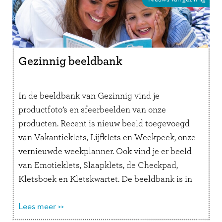
Gezinnig beeldbank
In de beeldbank van Gezinnig vind je
productfoto’s en sfeerbeelden van onze
producten. Recent is nieuw beeld toegevoegd
van Vakantieklets, Lijfklets en Weekpeek, onze
vernieuwde weekplanner. Ook vind je er beeld
van Emotieklets, Slaapklets, de Checkpad,
Kletsboek en Kletskwartet. De beeldbank is in
2022 uitgebreid met video’s over acht
verschillende kletsboeken en de Checkpad.
Lees meer >>
Misschien …
Lees verder