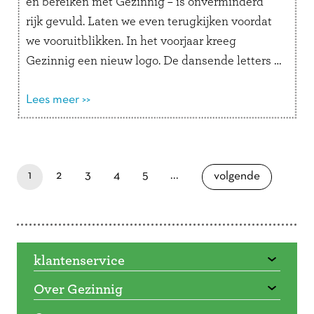
en bereiken met Gezinnig – is onverminderd
rijk gevuld. Laten we even terugkijken voordat
we vooruitblikken. In het voorjaar kreeg
Gezinnig een nieuw logo. De dansende letters …
Lees verder
Lees meer >>
Doorbladeren
paginapage 1 of 6
je bent nu op pagina
laatste pagina
pagina
pagina
pagina
pagina
1
2
3
4
5
...
pagina
volgende
klantenservice
Over Gezinnig