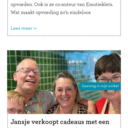
opvoeden. Ook is ze co-auteur van Emotieklets.
Wat maakt opvoeding zo’n eindeloos
interessant onderwerp voor jou? “Er zijn
verschillende opvoedstijlen en …
Lees meer >>
Lees verder
Gezinnig in mijn winkel
Jansje verkoopt cadeaus met een