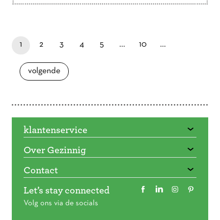
Doorbladeren
paginapage 1 of 16
je bent nu op pagina
laatste pagina
pagina
pagina
pagina
pagina
pagina
1
2
3
4
5
...
10
...
pagina
volgende
klantenservice
Over Gezinnig
Contact
Let’s stay connected
Volg ons via de socials