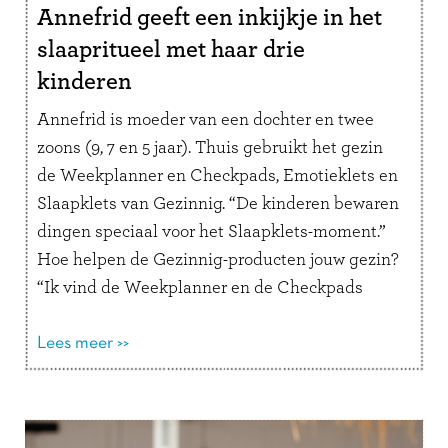
Annefrid geeft een inkijkje in het
slaapritueel met haar drie
kinderen
Annefrid is moeder van een dochter en twee
zoons (9, 7 en 5 jaar). Thuis gebruikt het gezin
de Weekplanner en Checkpads, Emotieklets en
Slaapklets van Gezinnig. “De kinderen bewaren
dingen speciaal voor het Slaapklets-moment.”
Hoe helpen de Gezinnig-producten jouw gezin?
“Ik vind de Weekplanner en de Checkpads
superfijne producten die de chaos in ons …
Lees
verder
Lees meer >>