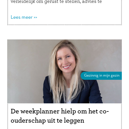
verleidelijk om gerust te stellen, advies te
geven of een oplossing aan te dragen. …
Lees
verder
Lees meer >>
Gezinnig in mijn gezin
De weekplanner hielp om het co-
ouderschap uit te leggen