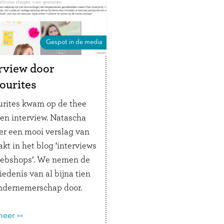
n, te lachen en vooral …
verder
Gespot in de media
rview door
ourites
urites kwam op de thee
een interview. Natascha
 er een mooi verslag van
kt in het blog ‘interviews
ebshops’. We nemen de
edenis van al bijna tien
ondernemerschap door.
aten over het
schap, we staan stil bij
eer >>