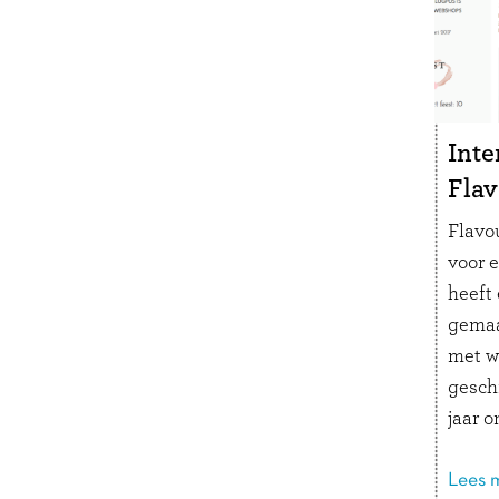
kletse
Lees 
Inte
Flav
Flavo
voor 
heeft
gemaa
met w
geschi
jaar 
We pr
moeder
Lees m