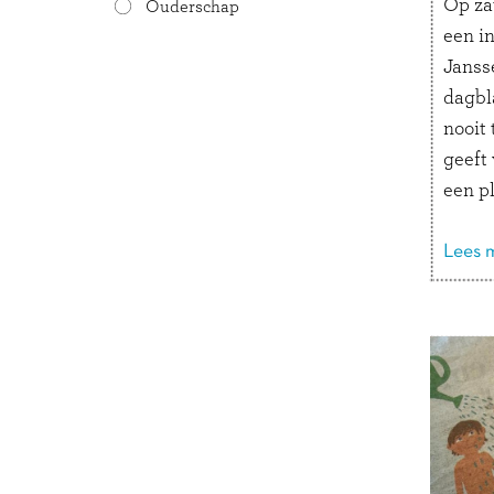
Op za
Ouderschap
een i
Janss
dagbla
nooit 
geeft
een pl
enkel
artike
Lees m
met h
het e
een 