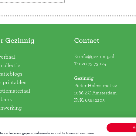
ssie van Gezinnig,
iete producten en de
st. Hier lees je het …
verder
r Gezinnig
Contact
E:
info@gezinnig.nl
verhaal
T:
020 73 73 124
collectie
ratieblogs
Gezinnig
s printables
Pieter Holmstraat 22
tiemateriaal
1086 ZC Amsterdam
dbank
KvK: 63842203
nwerking
A
e verbeteren, gepersonaliseerde inhoud te tonen en om u een