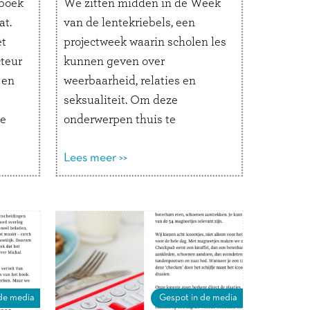
 boek
We zitten midden in de Week
at.
van de lentekriebels, een
et
projectweek waarin scholen les
cteur
kunnen geven over
 en
weerbaarheid, relaties en
seksualiteit. Om deze
le
onderwerpen thuis te
n
bespreken, hebben wij in
 kort
samenwerking met specialist
Lees meer >>
ant
seksuele opvoeding Belle
lub
Barbé het boek Lijfklets
r de
gemaakt. Belle is deze week
s …
veelvuldig te gast in diverse
radio- en tv-programma’s. De
Week …
Lees verder
de media
Gespot in de media