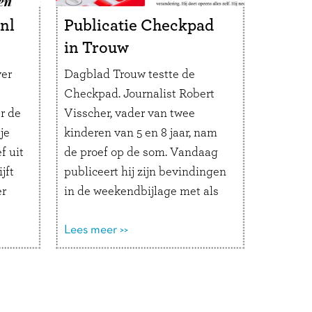
nl
Publicatie Checkpad
in Trouw
ver
Dagblad Trouw testte de
Checkpad. Journalist Robert
r de
Visscher, vader van twee
je
kinderen van 5 en 8 jaar, nam
f uit
de proef op de som. Vandaag
jft
publiceert hij zijn bevindingen
er
in de weekendbijlage met als
egin
eindconclusie: ‘Ik test voor
deze krant al jaren allerlei
Lees meer >>
omst.
producten, maar niet eerder
l.
zorgde een vinding voor zo’n
grote verandering. De
stressvolle, …
Lees verder