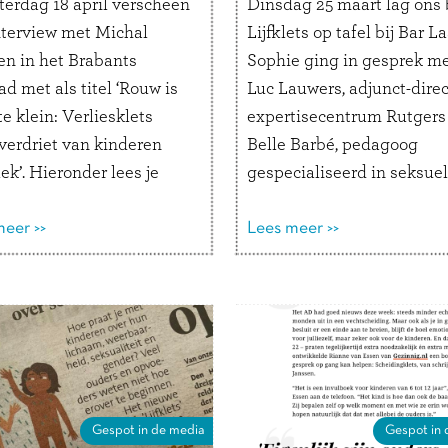
terdag 18 april verscheen
Dinsdag 25 maart lag ons
nterview met Michal
Lijfklets op tafel bij Bar La
en in het Brabants
Sophie ging in gesprek m
d met als titel ‘Rouw is
Luc Lauwers, adjunct-dire
te klein: Verliesklets
expertisecentrum Rutgers
 verdriet van kinderen
Belle Barbé, pedagoog
ek’. Hieronder lees je
gespecialiseerd in seksue
e fragmenten uit dit
opvoeding en coauteur va
l. Hoe ga je als kind om
eer >>
Lijfklets. Aanleiding is het
Lees meer >>
et overlijden van een opa,
geding dat Rutgers aansp
inde van een vriendschap,
tegen een conservatieve c
…
Lees verder
die leugens verspreidt ove
Week van de Lentekriebel
Lees verder
Gespot in de media
Gespot in 