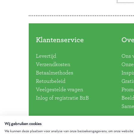
de mi
favor
Doorbladeren
toekom
Lees 
Klantenservice
Ove
Levertijd
Ons 
Verzendkosten
Onze 
Betaalmethodes
Inspi
Retourbeleid
Grati
Veelgestelde vragen
Promo
Inlog of registratie B2B
Beel
Same
Wij gebruiken cookies
We kunnen deze plaatsen voor analyse van onze bezoekersgegevens, om onze website t