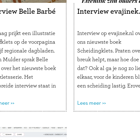
rview Belle Barbé
Interview evajinek.
g prijkt een illustratie
Interview op evajinek.nl o
jfklets op de voorpagina
ons nieuwste boek
jf regionale dagbladen.
Scheidingklets. Praten ove
n Mulder sprak Belle
breuk helpt, maar hoe doe 
 over het nieuwste boek
dat? Ook al ga je nog zo lie
kletsserie. Het
elkaar, voor de kinderen bli
reide interview staat in
een scheiding lastig. Erov
oi- en
praten helpt, maar waar b
nder, Haarlems Dagblad,
eer >>
je dan? Het boek
Lees meer >>
der Courant, Leidsch
Scheidingklets biedt uitk
ad en het Noordhollands
Lees hier het gehele artike
d. Lijfklets nodigt kind
der uit om samen te