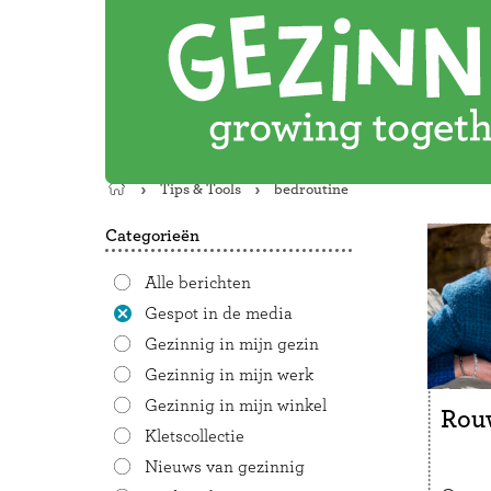
Tips & Tools
bedroutine
Terug
naar
Categorieën
de
startpagina
Alle berichten
Gespot in de media
Gezinnig in mijn gezin
Gezinnig in mijn werk
Gezinnig in mijn winkel
Rouw
Kletscollectie
Nieuws van gezinnig