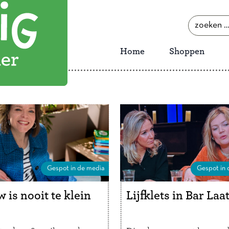
zoeken
naar:
Home
Shoppen
Gespot in de media
Gespot in 
 is nooit te klein
Lijfklets in Bar Laa