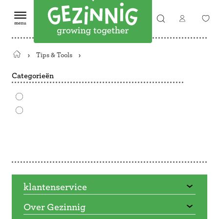
Tips & Tools
Terug
naar
Categorieën
de
startpagina
Doorbladeren
klantenservice
Over Gezinnig