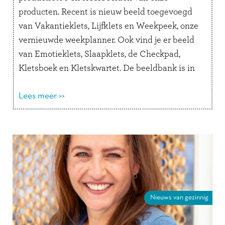
producten. Recent is nieuw beeld toegevoegd
van Vakantieklets, Lijfklets en Weekpeek, onze
vernieuwde weekplanner. Ook vind je er beeld
van Emotieklets, Slaapklets, de Checkpad,
Kletsboek en Kletskwartet. De beeldbank is in
2022 uitgebreid met video’s over acht
verschillende kletsboeken en de Checkpad.
Lees meer >>
Misschien …
Lees verder
Nieuws van gezinnig