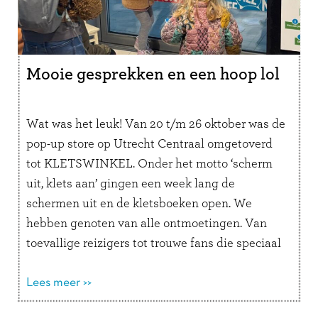
Mooie gesprekken en een hoop lol
Wat was het leuk! Van 20 t/m 26 oktober was de
pop-up store op Utrecht Centraal omgetoverd
tot KLETSWINKEL. Onder het motto ‘scherm
uit, klets aan’ gingen een week lang de
schermen uit en de kletsboeken open. We
hebben genoten van alle ontmoetingen. Van
toevallige reizigers tot trouwe fans die speciaal
langskwamen. Slaapklets-bezitters die
ontdekten …
Lees meer >>
Lees verder