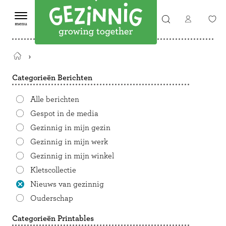
Terug
naar
Categorieën Berichten
de
startpagina
Alle berichten
Gespot in de media
Gezinnig in mijn gezin
Gezinnig in mijn werk
Gezinnig in mijn winkel
Kletscollectie
Nieuws van gezinnig
Ouderschap
Categorieën Printables