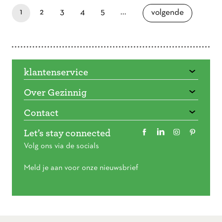
paginapage 1 of 7
je bent nu op pagina
laatste pagina
pagina
pagina
pagina
pagina
1
2
3
4
5
...
pagina
volgende
klantenservice
Over Gezinnig
Contact
Let’s stay connected
Volg ons via de socials
Meld je aan voor onze nieuwsbrief