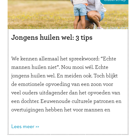
Jongens huilen wel: 3 tips
We kennen allemaal het spreekwoord: “Echte
mannen huilen niet”. Nou mooi wél. Echte
jongens huilen wel. En meiden ook. Toch blijkt
de emotionele opvoeding van een zoon voor
veel ouders uitdagender dan het opvoeden van
een dochter. Eeuwenoude culturele patronen en
overtuigingen hebben het voor mannen en
jongens moeilijker gemaakt om emoties te
doorvoelen, terwijl …
Lees meer >>
Lees verder