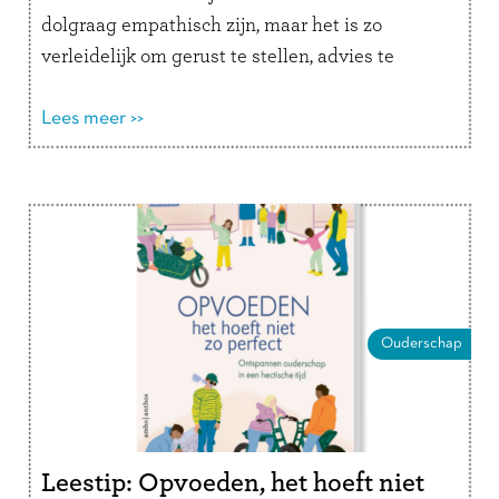
dolgraag empathisch zijn, maar het is zo
verleidelijk om gerust te stellen, advies te
geven of een oplossing aan te dragen. …
Lees
verder
Lees meer >>
Ouderschap
Leestip: Opvoeden, het hoeft niet