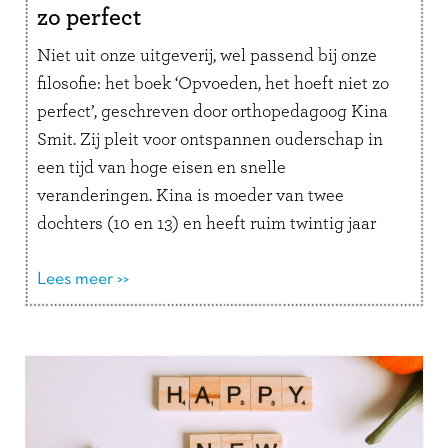
zo perfect
Niet uit onze uitgeverij, wel passend bij onze
filosofie: het boek ‘Opvoeden, het hoeft niet zo
perfect’, geschreven door orthopedagoog Kina
Smit. Zij pleit voor ontspannen ouderschap in
een tijd van hoge eisen en snelle
veranderingen. Kina is moeder van twee
dochters (10 en 13) en heeft ruim twintig jaar
ervaring als orthopedagoog. In haar …
Lees
verder
Lees meer >>