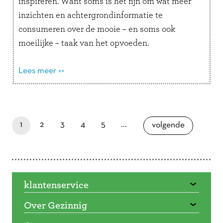
inspireren. Want soms is het fijn om wat meer
inzichten en achtergrondinformatie te
consumeren over de mooie – en soms ook
moeilijke – taak van het opvoeden.
Inspiratieboek voor leuker en makkelijker
opvoeden – Tischa NeveDit …
Lees meer >>
Lees verder
Doorbladeren
paginapage 1 of 7
je bent nu op pagina
laatste pagina
pagina
pagina
pagina
pagina
1
2
3
4
5
...
pagina
volgende
klantenservice
Over Gezinnig