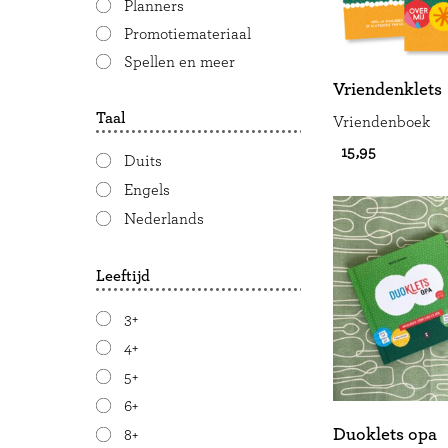
Planners
Promotiemateriaal
Spellen en meer
Vriendenklets
Taal
Vriendenboek
€ 15,95
Duits
Engels
Nederlands
Leeftijd
3+
4+
5+
6+
Duoklets opa
8+