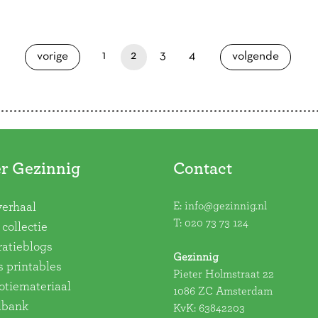
vorige pagina
1
2
3
4
volgende pa
vorige
volgende
r Gezinnig
Contact
E:
info@gezinnig.nl
verhaal
T:
020 73 73 124
collectie
ratieblogs
Gezinnig
s printables
Pieter Holmstraat 22
tiemateriaal
1086 ZC Amsterdam
dbank
KvK: 63842203