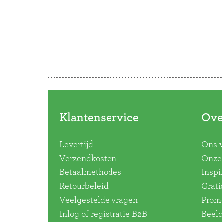
Producten
doorbladeren
Klantenservice
Ove
Levertijd
Ons 
Verzendkosten
Onze 
Betaalmethodes
Inspi
Retourbeleid
Grati
Veelgestelde vragen
Promo
Inlog of registratie B2B
Beel