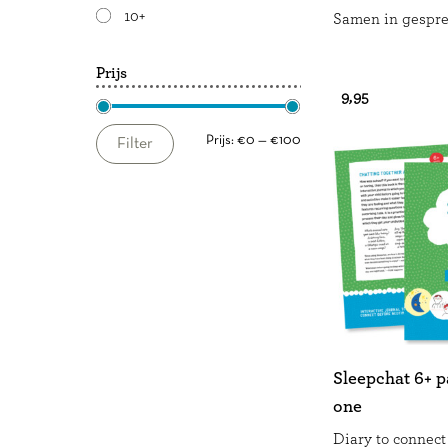
10+
Samen in gespre
Prijs
€ 9,95
Min.
Max.
Prijs:
€0
—
€100
Filter
prijs
prijs
Sleepchat 6+ p
one
Diary to connect