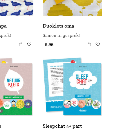
apa
Duoklets oma
sprek!
Samen in gesprek!
€ 9,95
s
Sleepchat 4+ part