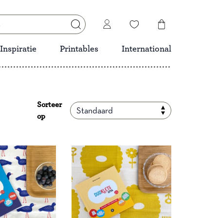
Inspiratie
Printables
International
Sorteer
op