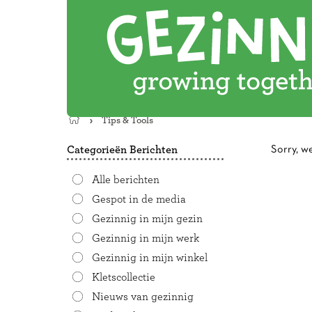
Tips & Tools
Terug
naar
Categorieën Berichten
Sorry, w
de
startpagina
Alle berichten
Gespot in de media
Gezinnig in mijn gezin
Gezinnig in mijn werk
Gezinnig in mijn winkel
Kletscollectie
Nieuws van gezinnig