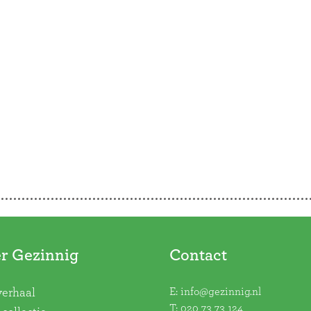
r Gezinnig
Contact
E:
info@gezinnig.nl
verhaal
T:
020 73 73 124