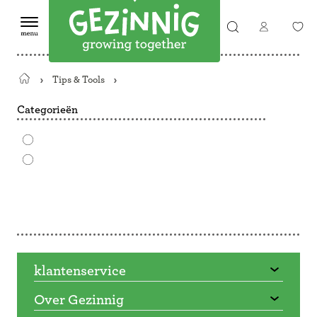
Tips & Tools
Terug
naar
Categorieën
de
startpagina
Doorbladeren
klantenservice
Over Gezinnig