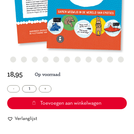
18,95
Op voorraad
-
Emotieklets
+
aantal
Toevoegen aan winkelwagen
Verlanglijst