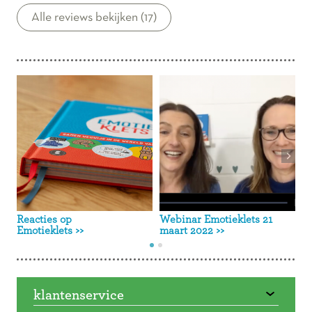
Alle reviews bekijken (17)
Interessante
pagina's
Reacties op
Webinar Emotieklets 21
S
Emotieklets
>>
maart 2022
>>
e
klantenservice