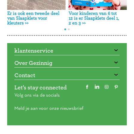
Er is ook een tweede deel
Voor kinderen van 6 tot
K
van Slaapklets voor
12 is er Slaapklets deel 1,
v
kleuters
>>
2 en 3
>>
klantenservice
Over Gezinnig
Contact
Let’s stay connected
Volg ons via de socials
Meld je aan voor onze nieuwsbrief