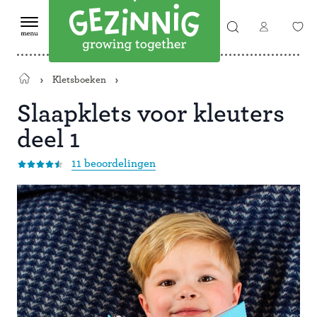
Kletsboeken
Terug
naar
Slaapklets voor kleuters
de
deel 1
startpagina
11 beoordelingen
Save