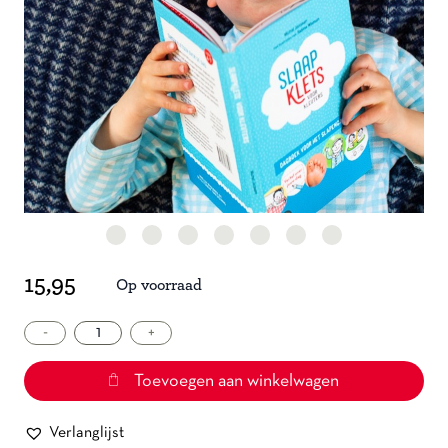
15,95
Op voorraad
-
Slaapklets
+
voor
kleuters
Toevoegen aan winkelwagen
deel
1
Verlanglijst