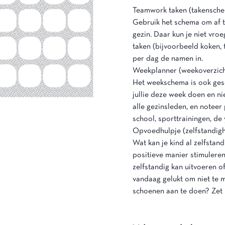
Teamwork taken (takensch
Gebruik het schema om af t
gezin. Daar kun je niet vr
taken (bijvoorbeeld koken, 
per dag de namen in.
Weekplanner (weekoverzich
Het weekschema is ook ges
jullie deze week doen en n
alle gezinsleden, en noteer
school, sporttrainingen, de 
Opvoedhulpje (zelfstandig
Wat kan je kind al zelfsta
positieve manier stimuleren?
zelfstandig kan uitvoeren o
vandaag gelukt om niet te m
schoenen aan te doen? Zet p