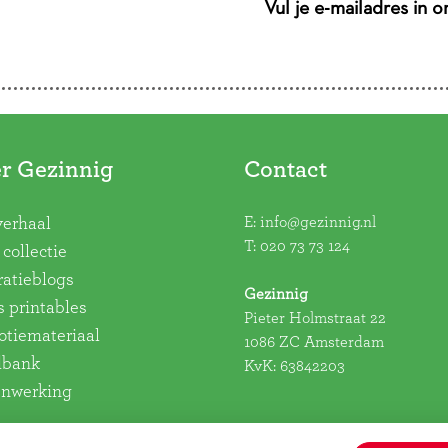
Vul je e-mailadres in 
r Gezinnig
Contact
E:
info@gezinnig.nl
verhaal
T:
020 73 73 124
collectie
ratieblogs
Gezinnig
s printables
Pieter Holmstraat 22
tiemateriaal
1086 ZC Amsterdam
dbank
KvK: 63842203
nwerking