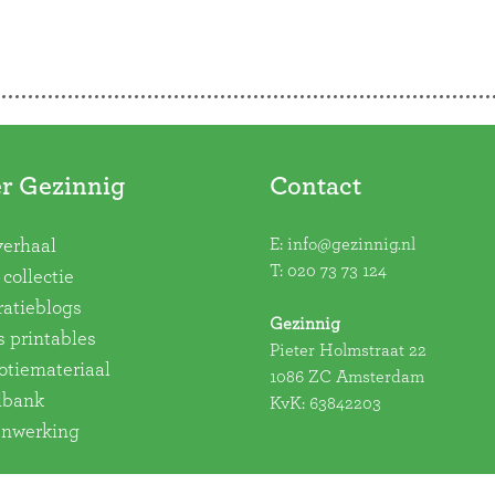
r Gezinnig
Contact
E:
info@gezinnig.nl
verhaal
T:
020 73 73 124
collectie
ratieblogs
Gezinnig
s printables
Pieter Holmstraat 22
tiemateriaal
1086 ZC Amsterdam
dbank
KvK: 63842203
nwerking