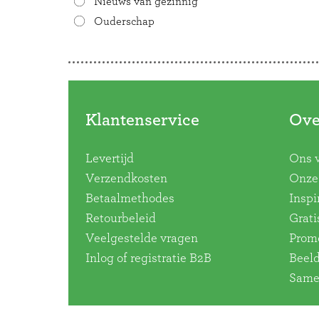
Nieuws van gezinnig
Ouderschap
Doorbladeren
Klantenservice
Ove
Levertijd
Ons 
Verzendkosten
Onze 
Betaalmethodes
Inspi
Retourbeleid
Grati
Veelgestelde vragen
Promo
Inlog of registratie B2B
Beel
Same