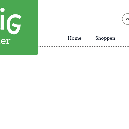
zoe
naa
Home
Shoppen