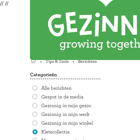
//
//
Tips & Tools
Berichten
Terug
naar
Categorieën
de
startpagina
Alle berichten
Gespot in de media
Gezinnig in mijn gezin
Gezinnig in mijn werk
Gezinnig in mijn winkel
Kletscollectie