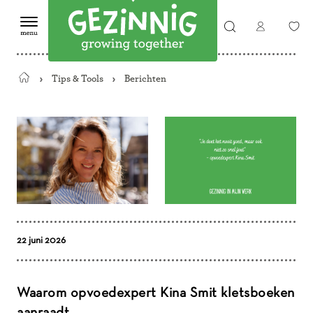
Tips & Tools
Berichten
Terug
naar
de
startpagina
22 juni 2026
Waarom opvoedexpert Kina Smit kletsboeken