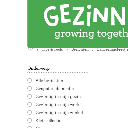
Tips & Tools
Berichten
Lanceringsfeestje
Terug
naar
de
Onderwerp
startpagina
Alle berichten
Gespot in de media
Gezinnig in mijn gezin
Gezinnig in mijn werk
Gezinnig in mijn winkel
Kletscollectie