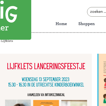
zoeken
naar:
Home
Shoppen
 Lijfklets