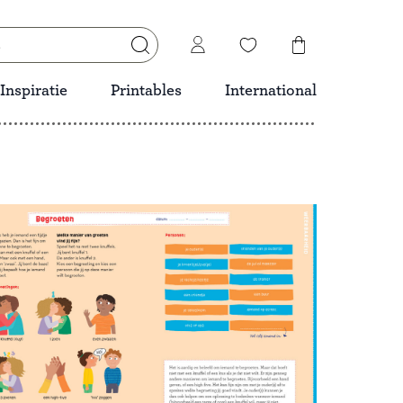
Inspiratie
Printables
International