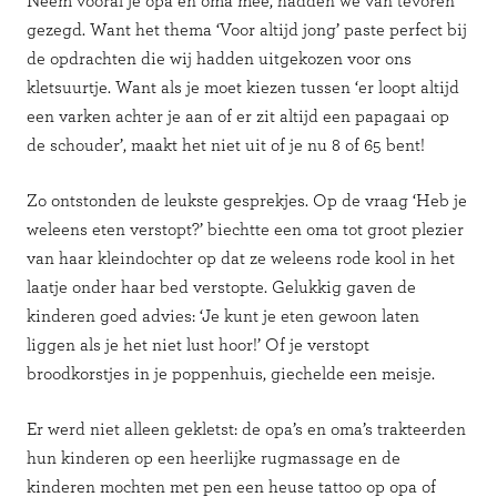
Neem vooral je opa en oma mee, hadden we van tevoren
gezegd. Want het thema ‘Voor altijd jong’ paste perfect bij
de opdrachten die wij hadden uitgekozen voor ons
kletsuurtje. Want als je moet kiezen tussen ‘er loopt altijd
een varken achter je aan of er zit altijd een papagaai op
de schouder’, maakt het niet uit of je nu 8 of 65 bent!
Zo ontstonden de leukste gesprekjes. Op de vraag ‘Heb je
weleens eten verstopt?’ biechtte een oma tot groot plezier
van haar kleindochter op dat ze weleens rode kool in het
laatje onder haar bed verstopte. Gelukkig gaven de
kinderen goed advies: ‘Je kunt je eten gewoon laten
liggen als je het niet lust hoor!’ Of je verstopt
broodkorstjes in je poppenhuis, giechelde een meisje.
Er werd niet alleen gekletst: de opa’s en oma’s trakteerden
hun kinderen op een heerlijke rugmassage en de
kinderen mochten met pen een heuse tattoo op opa of