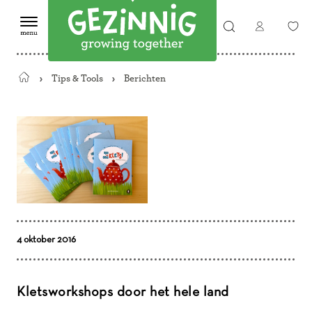
Tips & Tools
Berichten
Terug
naar
de
startpagina
4 oktober 2016
Kletsworkshops door het hele land