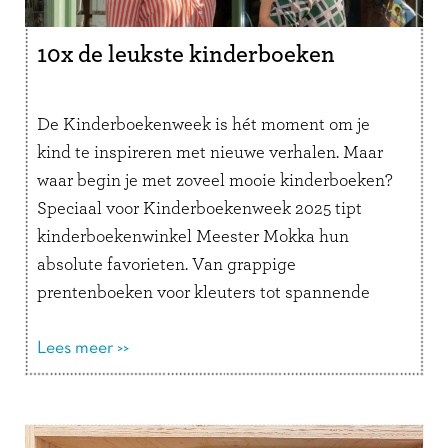
10x de leukste kinderboeken
De Kinderboekenweek is hét moment om je
kind te inspireren met nieuwe verhalen. Maar
waar begin je met zoveel mooie kinderboeken?
Speciaal voor Kinderboekenweek 2025 tipt
kinderboekenwinkel Meester Mokka hun
absolute favorieten. Van grappige
prentenboeken voor kleuters tot spannende
verhalen voor (bijna) tieners. Dit zijn de 10
kinderboeken die je niet mag missen. De
Lees meer >>
leukste …
Lees verder