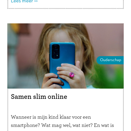
ontdekten …
Lees meer >>
Lees verder
Ouderschap
Samen slim online
Wanneer is mijn kind klaar voor een
smartphone? Wat mag wel, wat niet? En wat is