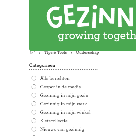
Tips & Tools
Ouderschap
Terug
naar
Categorieën
de
startpagina
Alle berichten
Gespot in de media
Gezinnig in mijn gezin
Gezinnig in mijn werk
Gezinnig in mijn winkel
Kletscollectie
Nieuws van gezinnig