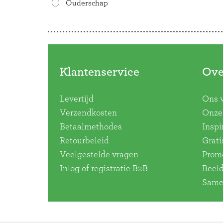
Ouderschap
Doorbladeren
Klantenservice
Ove
Levertijd
Ons 
Verzendkosten
Onze 
Betaalmethodes
Inspi
Retourbeleid
Grati
Veelgestelde vragen
Promo
Inlog of registratie B2B
Beel
Same