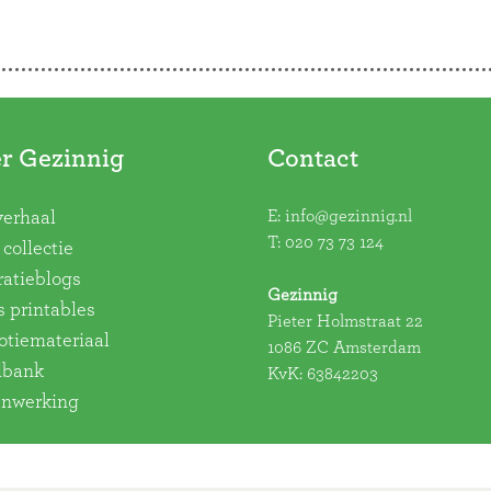
r Gezinnig
Contact
E:
info@gezinnig.nl
verhaal
T:
020 73 73 124
collectie
ratieblogs
Gezinnig
s printables
Pieter Holmstraat 22
tiemateriaal
1086 ZC Amsterdam
dbank
KvK: 63842203
nwerking