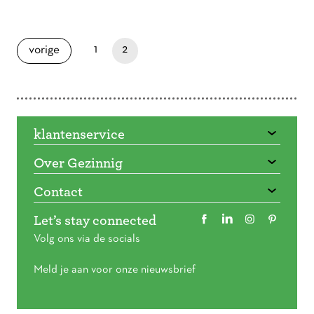
Doorbladeren
paginapage 2 of 2
pagina
je bent nu op pagina
pagina
1
2
vorige
klantenservice
Over Gezinnig
Contact
Let’s stay connected
Volg ons via de socials
Meld je aan voor onze nieuwsbrief