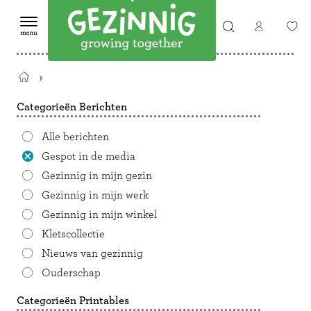
Terug
naar
Categorieën Berichten
de
startpagina
Alle berichten
Gespot in de media
Gezinnig in mijn gezin
Gezinnig in mijn werk
Gezinnig in mijn winkel
Kletscollectie
Nieuws van gezinnig
Ouderschap
Categorieën Printables