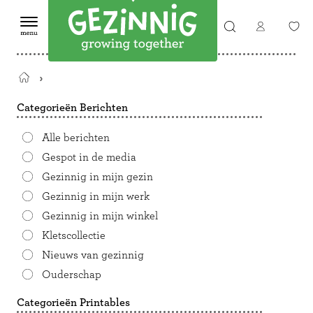
Terug
naar
Categorieën Berichten
de
startpagina
Alle berichten
Gespot in de media
Gezinnig in mijn gezin
Gezinnig in mijn werk
Gezinnig in mijn winkel
Kletscollectie
Nieuws van gezinnig
Ouderschap
Categorieën Printables