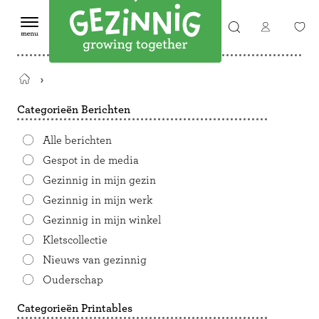
Terug
naar
Categorieën Berichten
de
startpagina
Alle berichten
Gespot in de media
Gezinnig in mijn gezin
Gezinnig in mijn werk
Gezinnig in mijn winkel
Kletscollectie
Nieuws van gezinnig
Ouderschap
Categorieën Printables