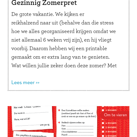
Gezinnig Zomerpret
De grote vakantie. We kijken er
reikhalzend naar uit (behalve dan die stress
hoe we alles georganiseerd krijgen omdat we
niet allemaal 6 weken vrij zijn), en hij vliegt
voorbij. Daarom hebben wij een printable
gemaakt om er extra lang van te genieten.
Wat willen jullie zeker doen deze zomer? Met
deze bucketlist kan de voorpret vandaag al
beginnen!
Lees meer >>
Om te vieren