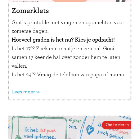
Zomerklets
Gratis printable met vragen en opdrachten voor
zomerse dagen.
Hoeveel graden is het nu? Kies je opdracht!
Is het 17°? Zoek een maatje en een bal. Gooi
samen 17 keer de bal over zonder hem te laten
vallen.
Is het 24°? Vraag de telefoon van papa of mama
en stuur een appje met precies 24 emoji’s naar
iemand die jij lief vindt.
Lees meer >>
Is het 30°? Vertel in een briefje met precies 30
woorden waarom jij zo graag een ijsje wil.
Zelf opdrachten verzinnen mag natuurlijk ook!
Om te vieren