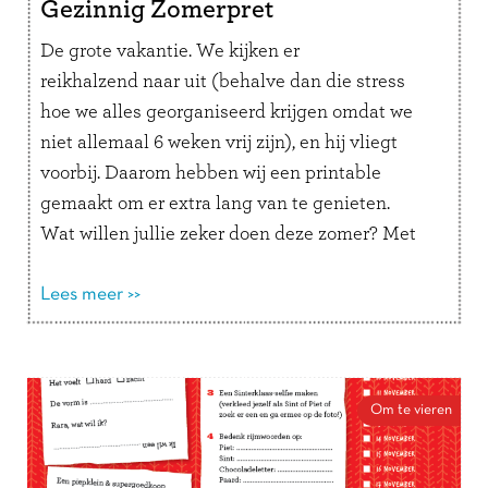
Gezinnig Zomerpret
De grote vakantie. We kijken er
reikhalzend naar uit (behalve dan die stress
hoe we alles georganiseerd krijgen omdat we
niet allemaal 6 weken vrij zijn), en hij vliegt
voorbij. Daarom hebben wij een printable
gemaakt om er extra lang van te genieten.
Wat willen jullie zeker doen deze zomer? Met
deze bucketlist kan de voorpret vandaag al
beginnen!
Lees meer >>
Om te vieren