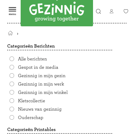
Terug
naar
Categorieën Berichten
de
startpagina
Alle berichten
Gespot in de media
Gezinnig in mijn gezin
Gezinnig in mijn werk
Gezinnig in mijn winkel
Kletscollectie
Nieuws van gezinnig
Ouderschap
Categorieën Printables