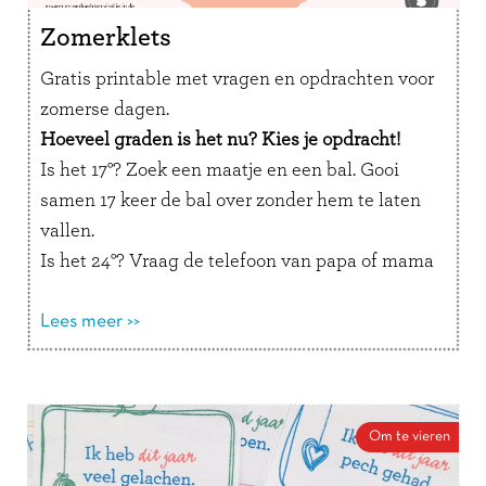
Zomerklets
Gratis printable met vragen en opdrachten voor
zomerse dagen.
Hoeveel graden is het nu? Kies je opdracht!
Is het 17°? Zoek een maatje en een bal. Gooi
samen 17 keer de bal over zonder hem te laten
vallen.
Is het 24°? Vraag de telefoon van papa of mama
en stuur een appje met precies 24 emoji’s naar
iemand die jij lief vindt.
Lees meer >>
Is het 30°? Vertel in een briefje met precies 30
woorden waarom jij zo graag een ijsje wil.
Zelf opdrachten verzinnen mag natuurlijk ook!
Om te vieren