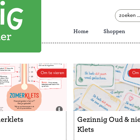
zoeken
naar:
Home
Shoppen
Om te vieren
Om t
erklets
Gezinnig Oud & ni
Klets