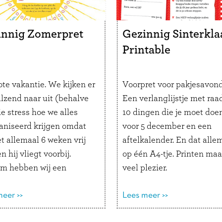
recies 30 woorden
 jij zo graag een ijsje
innig Zomerpret
Gezinnig Sinterkla
opdrachten verzinnen
Printable
atuurlijk ook!
ote vakantie. We kijken er
Voorpret voor pakjesavond
alzend naar uit (behalve
Een verlanglijstje met raad
e stress hoe we alles
10 dingen die je moet doe
aniseerd krijgen omdat
voor 5 december en een
t allemaal 6 weken vrij
aftelkalender. En dat alle
en hij vliegt voorbij.
op één A4-tje. Printen maa
m hebben wij een
veel plezier.
able gemaakt om er extra
an te genieten.
eer >>
Lees meer >>
llen jullie zeker doen