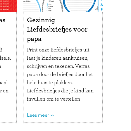
Als tafelversiering: leg bij
iedereen een kaartje op het
bord. Stel tijdens het diner om
as
Gezinnig
de beurt je vraag en laat hem
Liefdesbriefjes voor
door alle gasten beantwoorden.
papa
Leuk in de boom, als
!
Print onze liefdesbriefjes uit,
cadeaulabel of leg er bij
sels,
laat je kinderen aankruisen,
iedereen een op het bord
n
schrijven en tekenen. Verras
tijdens brunch of diner.
papa door de briefjes door het
Merry Xmas!
maal
hele huis te plakken.
r en
Liefdesbriefjes die je kind kan
invullen om te vertellen
hoeveel ze van papa houden.
Dat is toch het mooiste cadeau
Lees meer >>
voor Vaderdag of papa’s