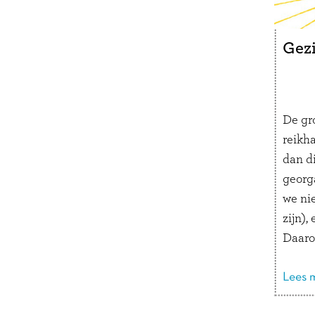
met p
waarom
wil.
Gez
Zelf 
mag n
De gr
reikh
dan di
georg
we nie
zijn), 
Daaro
print
lang v
Lees m
Wat wi