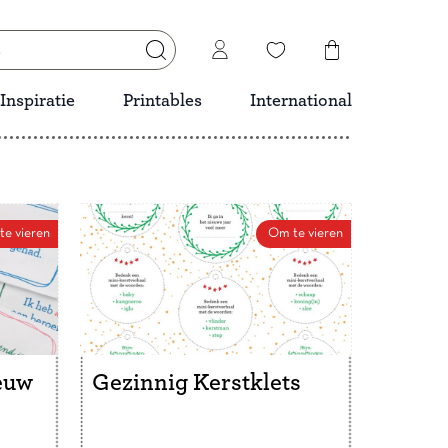
Inspiratie
Printables
International
e vieren
Om te vieren
euw
Gezinnig Kerstklets