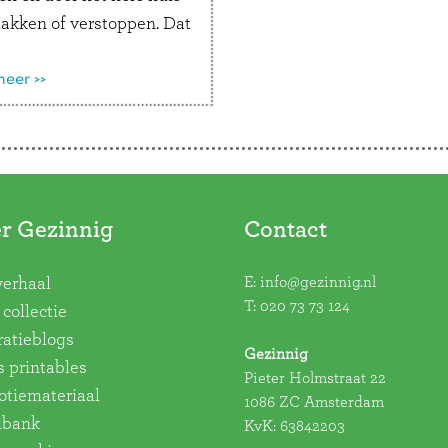
lakken of verstoppen. Dat
ch het mooiste cadeau
Moederdag of je
eer >>
ardag?
r Gezinnig
Contact
E:
info@gezinnig.nl
verhaal
T:
020 73 73 124
collectie
ratieblogs
Gezinnig
s printables
Pieter Holmstraat 22
tiemateriaal
1086 ZC Amsterdam
dbank
KvK: 63842203