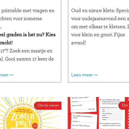
s printable met vragen en
Oud en nieuw klets: Speci
chten voor zomerse
voor oudejaarsavond een 
.
om met elkaar te kletsen.
el graden is het nu? Kies
voor klein en groot. Fijne
racht!
avond!
 17°? Zoek een maatje en
al. Gooi samen 17 keer de
ver zonder hem te laten
.
eer >>
Lees meer >>
 24°? Vraag de telefoon
apa of mama en stuur
ppje met precies 24
Om te vieren
Om t
s naar iemand die jij lief
 30°? Vertel in een briefje