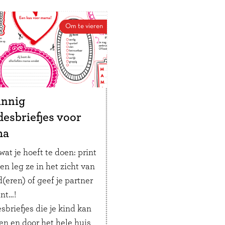
zomer? Met deze
list kan de voorpret
Om te vieren
ag al beginnen!
innig
desbriefjes voor
ma
wat je hoeft te doen: print
 en leg ze in het zicht van
d(eren) of geef je partner
int…!
sbriefjes die je kind kan
en en door het hele huis