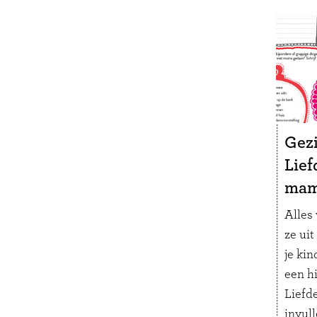
deze 
bucket
vanda
Gez
Lief
ma
Alles 
ze uit
je kin
een h
Liefde
invull