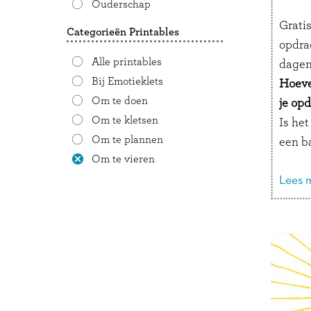
Ouderschap
Grati
Categorieën Printables
opdra
Alle printables
dagen
Bij Emotieklets
Hoeve
Om te doen
je opd
Om te kletsen
Is het
Om te plannen
een b
Om te vieren
bal o
vallen
Lees m
Is het
van p
een a
emoji’
vindt.
Is het