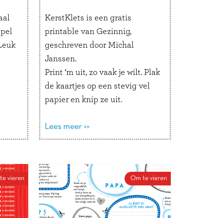
aal
KerstKlets is een gratis
spel
printable van Gezinnig,
 Leuk
geschreven door Michal
Janssen.
Print ‘m uit, zo vaak je wilt. Plak
de kaartjes op een stevig vel
papier en knip ze uit.
Een paar ideetjes voor gebruik:
Als kerstbal in de boom: kies
Lees meer >>
elke dag een bal en
beantwoord de vraag.
Als label voor een cadeautje:
e vieren
Om te vieren
de ontvanger mag het
cadeautje pas openmaken als
de vraag beantwoord is.