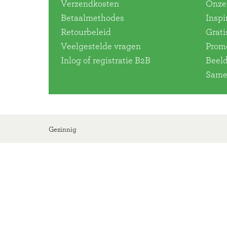
Verzendkosten
Onze 
Betaalmethodes
Inspi
Retourbeleid
Grati
Veelgestelde vragen
Promo
Inlog of registratie B2B
Beel
Same
Gezinnig