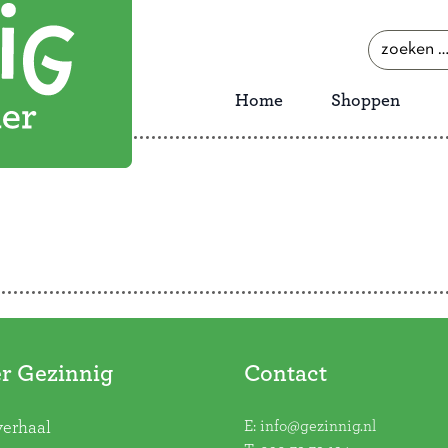
zoeken
naar:
Home
Shoppen
r Gezinnig
Contact
E:
info@gezinnig.nl
verhaal