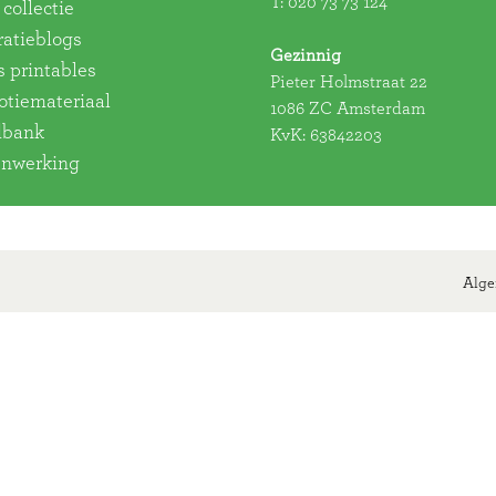
T:
020 73 73 124
collectie
ratieblogs
Gezinnig
s printables
Pieter Holmstraat 22
tiemateriaal
1086 ZC Amsterdam
dbank
KvK: 63842203
nwerking
Alge