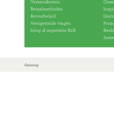
Verzendkosten
Onze 
Betaalmethodes
Inspi
Retourbeleid
Grati
Veelgestelde vragen
Promo
Inlog of registratie B2B
Beel
Same
Gezinnig