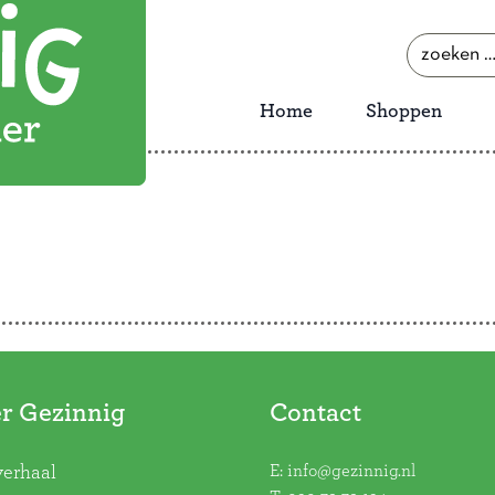
zoeken
naar:
Home
Shoppen
r Gezinnig
Contact
E:
info@gezinnig.nl
verhaal