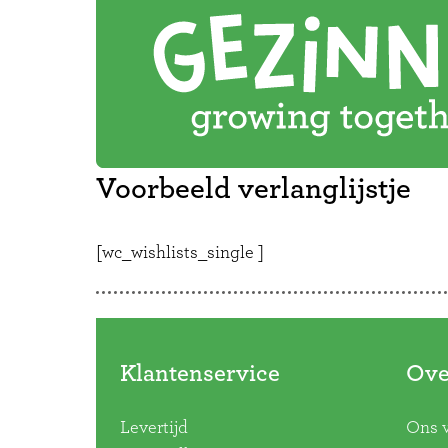
Voorbeeld verlanglijstje
[wc_wishlists_single ]
Klantenservice
Ove
Levertijd
Ons 