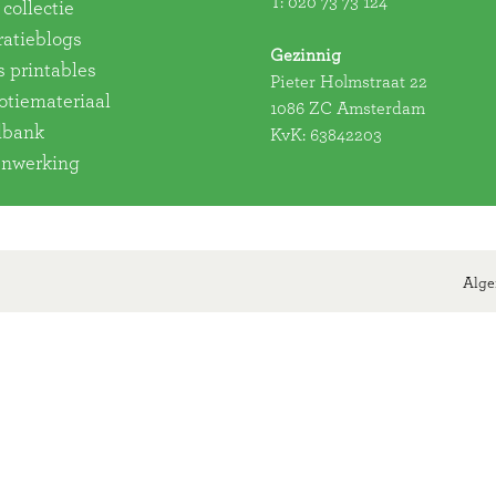
T:
020 73 73 124
collectie
ratieblogs
Gezinnig
s printables
Pieter Holmstraat 22
tiemateriaal
1086 ZC Amsterdam
dbank
KvK: 63842203
nwerking
Alge