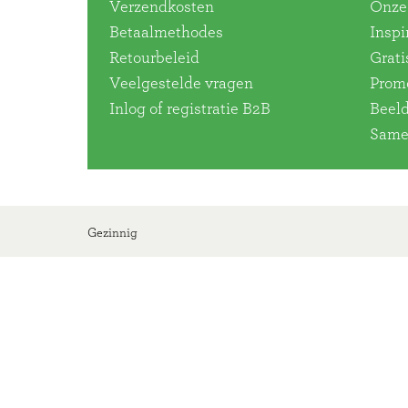
Verzendkosten
Onze 
Betaalmethodes
Inspi
Retourbeleid
Grati
Veelgestelde vragen
Promo
Inlog of registratie B2B
Beel
Same
Gezinnig