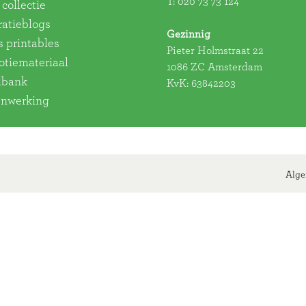
T:
020 73 73 124
collectie
ratieblogs
Gezinnig
s printables
Pieter Holmstraat 22
tiemateriaal
1086 ZC Amsterdam
dbank
KvK: 63842203
nwerking
Alge