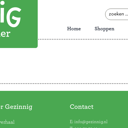
zoeken
naar:
Home
Shoppen
r Gezinnig
Contact
E:
info@gezinnig.nl
verhaal