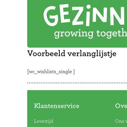
Voorbeeld verlanglijstje
[wc_wishlists_single ]
Klantenservice
Ove
Levertijd
Ons 